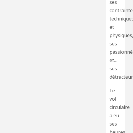
ses
contrainte
technique
et
physiques
ses
passionné
et…
ses
détracteur
Le
vol
circulaire
a eu
ses
heures