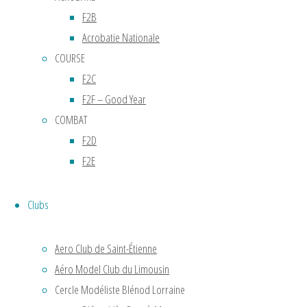
giration
F2B
de
Acrobatie Nationale
15
COURSE
mètres,
il
F2C
accompli
F2F – Good Year
le
COMBAT
premier
F2D
vol
F2E
stable
en
Clubs
vol
circulaire
Aero Club de Saint-Étienne
à
Aéro Model Club du Limousin
Chalais
Meudon
Cercle Modéliste Blénod Lorraine