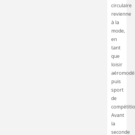
circulaire
revienne
à la
mode,
en
tant
que
loisir
aéromodél
puis
sport
de
compétitio
Avant
la
seconde