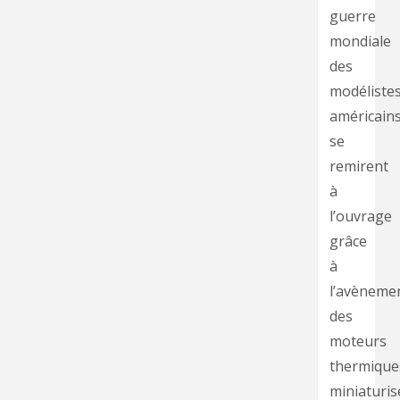
guerre
mondiale
des
modéliste
américain
se
remirent
à
l’ouvrage
grâce
à
l’avèneme
des
moteurs
thermique
miniaturis