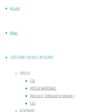
bonne
place
Accueil
au
musée
de
News
l’air.
Avec
un
modèle
CATEGORIES EN VOL CIRCULAIRE
attaché
à un
VITESSE
pylône
F2A
sur
VITESSE NATIONALE
un
Vitesse A ( Débutant et Vintage )
rayon
F2G
de
ACROBATIE