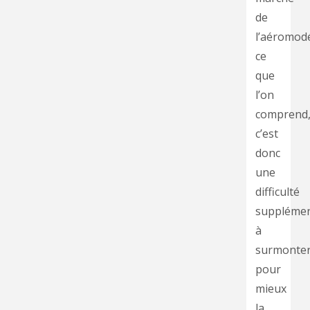
de
l’aéromod
ce
que
l’on
comprend
c’est
donc
une
difficulté
supplémen
à
surmonte
pour
mieux
la