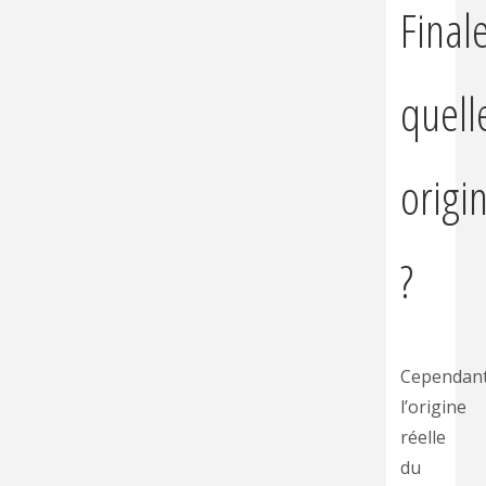
Final
quell
origi
?
Cependan
l’origine
réelle
du