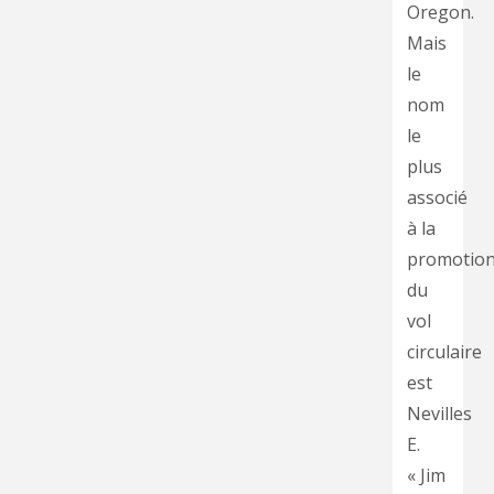
Oregon.
Mais
le
nom
le
plus
associé
à la
promotio
du
vol
circulaire
est
Nevilles
E.
« Jim