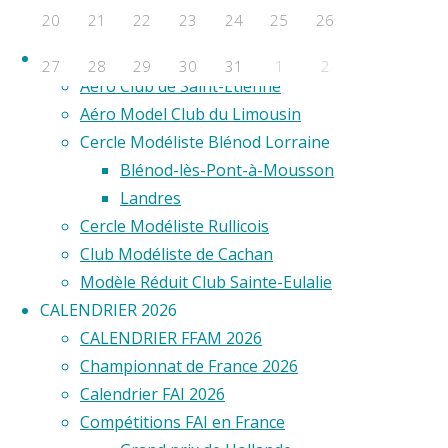
F2D
20
21
22
23
24
25
26
F2E
co
Clubs
27
28
29
30
31
2
1
Aero Club de Saint-Étienne
Évènements a venir
Aéro Model Club du Limousin
Commen
Cercle Modéliste Blénod Lorraine
Aucun évènement
prendre
Blénod-lès-Pont-à-Mousson
©2020 Vol circulaire commandé
plaisir
Landres
en
Cercle Modéliste Rullicois
tournant
Club Modéliste de Cachan
en
Modèle Réduit Club Sainte-Eulalie
rond
CALENDRIER 2026
? Le
CALENDRIER FFAM 2026
nom
Championnat de France 2026
de
Calendrier FAI 2026
Victor
Compétitions FAI en France