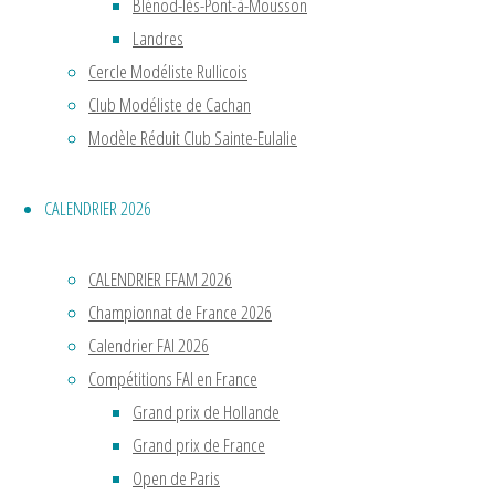
sur
Blénod-lès-Pont-à-Mousson
une
Landres
piste
Cercle Modéliste Rullicois
en
Club Modéliste de Cachan
bois.
Modèle Réduit Club Sainte-Eulalie
Nous
étions
CALENDRIER 2026
en
1879
CALENDRIER FFAM 2026
!
Championnat de France 2026
On
Calendrier FAI 2026
ne
Compétitions FAI en France
parlait
Grand prix de Hollande
alors
Grand prix de France
pas
Open de Paris
encore