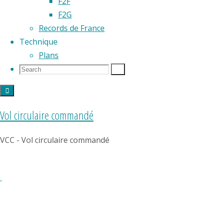
décoller
F2F
un
F2G
modèle
Records de France
réduit
Technique
«
Plans
d’aéropla
Search
Search
Search
» à
for:
moteur
à air
Vol circulaire commandé
comprim
entraînan
VCC - Vol circulaire commandé
deux
hélices
tractives
figure
en