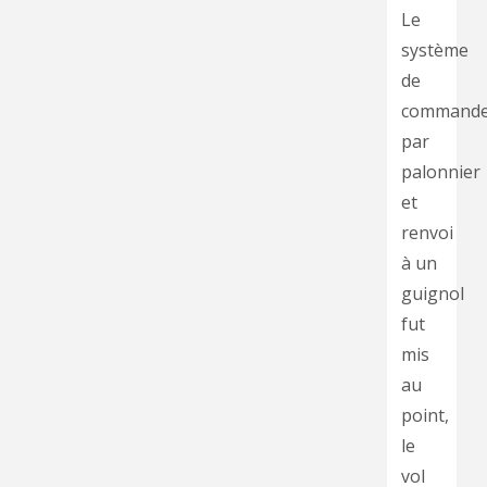
Le
système
de
command
par
palonnier
et
renvoi
à un
guignol
fut
mis
au
point,
le
vol