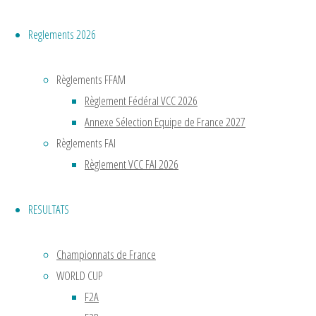
d’aéromod
mais
Reglements 2026
le
concept
Règlements FFAM
du
Règlement Fédéral VCC 2026
vol
Annexe Sélection Equipe de France 2027
circulaire
Règlements FAI
était
Règlement VCC FAI 2026
inventé.
Muni
RESULTATS
d’une
queue
stabilisatri
Championnats de France
l’appareil
WORLD CUP
décollait
F2A
du