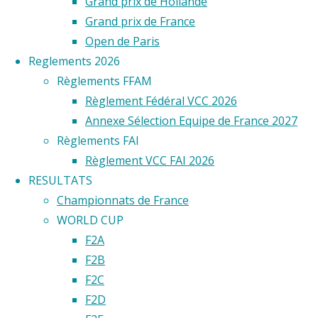
Tatin
Grand prix de Hollande
vous
Grand prix de France
est
Open de Paris
sans
Reglements 2026
doute
Règlements FFAM
inconnu.
Règlement Fédéral VCC 2026
Et
Annexe Sélection Equipe de France 2027
pourtant,
Règlements FAI
cet
Règlement VCC FAI 2026
officier
RESULTATS
de
Championnats de France
marine,
WORLD CUP
qui,
F2A
le
F2B
premier,
F2C
fit
F2D