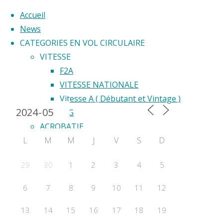
Accueil
News
CATEGORIES EN VOL CIRCULAIRE
Skip
VITESSE
to
F2A
Back
content
VITESSE NATIONALE
Calendrier 2024
to
Vitesse A ( Débutant et Vintage )
Déc
Top
F2G
ACROBATIE
le
L
M
M
J
V
S
D
F2B
Acrobatie Nationale
29
30
1
2
3
5
4
COURSE
vol
F2C
6
7
8
9
10
11
12
F2F – Good Year
circ
COMBAT
13
14
15
16
17
18
19