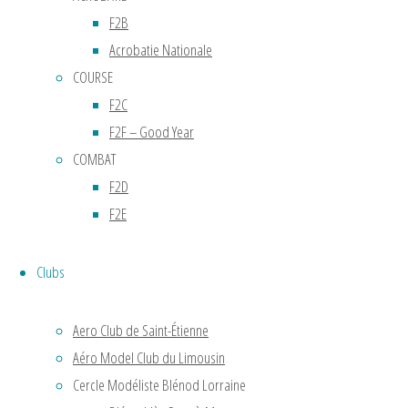
giration
F2B
de
Acrobatie Nationale
15
COURSE
mètres,
il
F2C
accompli
F2F – Good Year
le
COMBAT
premier
F2D
vol
F2E
stable
en
Clubs
vol
circulaire
Aero Club de Saint-Étienne
à
Aéro Model Club du Limousin
Chalais
Meudon
Cercle Modéliste Blénod Lorraine