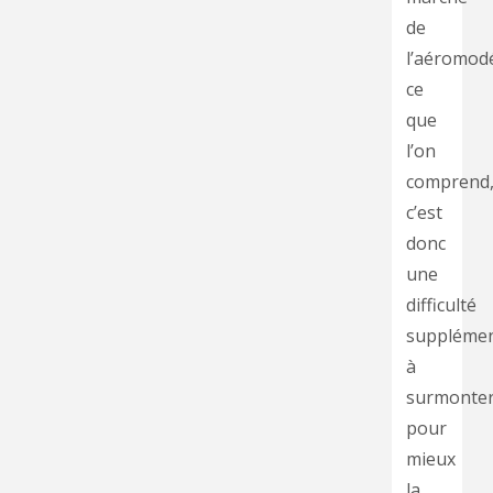
de
l’aéromod
ce
que
l’on
comprend
c’est
donc
une
difficulté
supplémen
à
surmonte
pour
mieux
la