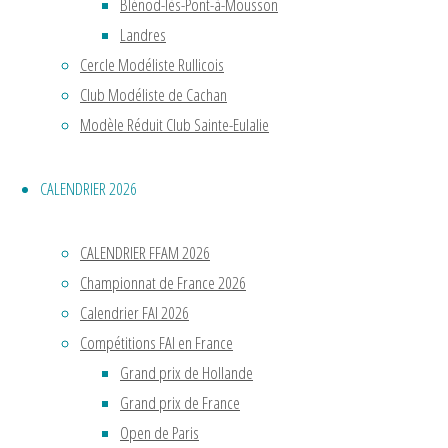
sur
Blénod-lès-Pont-à-Mousson
une
Landres
piste
Cercle Modéliste Rullicois
en
Club Modéliste de Cachan
bois.
Modèle Réduit Club Sainte-Eulalie
Nous
étions
CALENDRIER 2026
en
1879
CALENDRIER FFAM 2026
!
Championnat de France 2026
On
Calendrier FAI 2026
ne
Compétitions FAI en France
parlait
Grand prix de Hollande
alors
Grand prix de France
pas
Open de Paris
encore