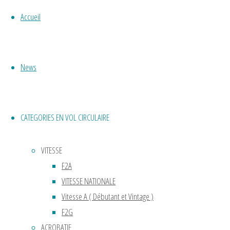
bonne
place
Accueil
au
musée
de
News
l’air.
Avec
un
modèle
CATEGORIES EN VOL CIRCULAIRE
attaché
à un
VITESSE
pylône
F2A
sur
VITESSE NATIONALE
un
Vitesse A ( Débutant et Vintage )
rayon
F2G
de
ACROBATIE