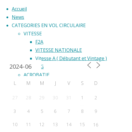
Accueil
News
CATEGORIES EN VOL CIRCULAIRE
Skip
VITESSE
to
F2A
Back
content
VITESSE NATIONALE
Calendrier 2024
to
Vitesse A ( Débutant et Vintage )
Déc
Top
F2G
ACROBATIE
le
L
M
M
J
V
S
D
F2B
Acrobatie Nationale
27
28
29
30
31
2
1
COURSE
vol
F2C
3
4
5
6
7
9
8
F2F – Good Year
circ
COMBAT
10
11
12
13
14
15
16