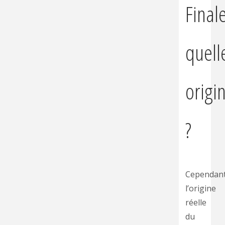
Final
quell
origi
?
Cependan
l’origine
réelle
du