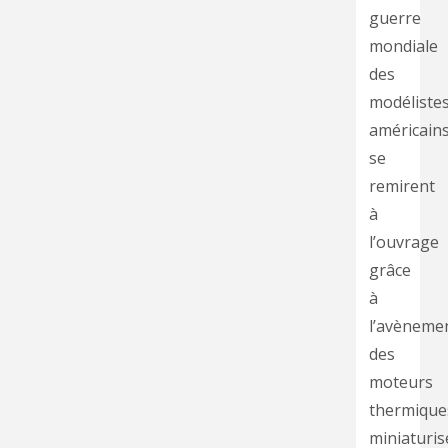
guerre
mondiale
des
modéliste
américain
se
remirent
à
l’ouvrage
grâce
à
l’avèneme
des
moteurs
thermique
miniaturis