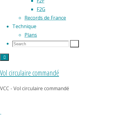
décoller
F2F
un
F2G
modèle
Records de France
réduit
Technique
«
Plans
d’aéropla
Search
Search
Search
» à
for:
moteur
à air
Vol circulaire commandé
comprim
entraînan
VCC - Vol circulaire commandé
deux
hélices
tractives
figure
en