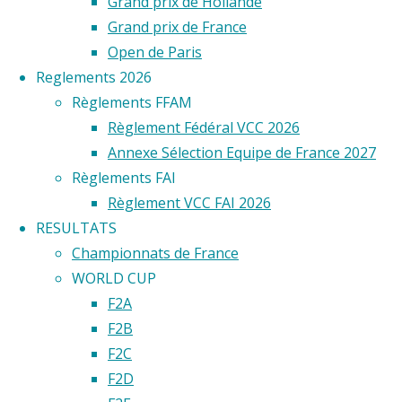
Tatin
Grand prix de Hollande
vous
Grand prix de France
est
Open de Paris
sans
Reglements 2026
doute
Règlements FFAM
inconnu.
Règlement Fédéral VCC 2026
Et
Annexe Sélection Equipe de France 2027
pourtant,
Règlements FAI
cet
Règlement VCC FAI 2026
officier
RESULTATS
de
Championnats de France
marine,
WORLD CUP
qui,
F2A
le
F2B
premier,
F2C
fit
F2D