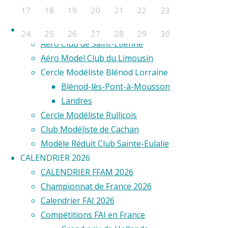
F2D
17
18
19
20
21
22
23
F2E
co
Clubs
24
25
26
27
28
29
30
Aero Club de Saint-Étienne
Évènements a venir
Aéro Model Club du Limousin
Commen
Cercle Modéliste Blénod Lorraine
Aucun évènement
prendre
Blénod-lès-Pont-à-Mousson
©2020 Vol circulaire commandé
plaisir
Landres
en
Cercle Modéliste Rullicois
tournant
Club Modéliste de Cachan
en
Modèle Réduit Club Sainte-Eulalie
rond
CALENDRIER 2026
? Le
CALENDRIER FFAM 2026
nom
Championnat de France 2026
de
Calendrier FAI 2026
Victor
Compétitions FAI en France