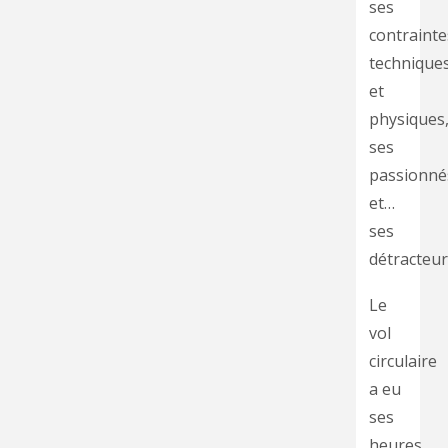
ses
contrainte
technique
et
physiques
ses
passionné
et…
ses
détracteur
Le
vol
circulaire
a eu
ses
heures