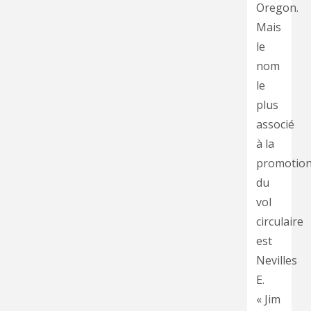
Oregon.
Mais
le
nom
le
plus
associé
à la
promotio
du
vol
circulaire
est
Nevilles
E.
« Jim