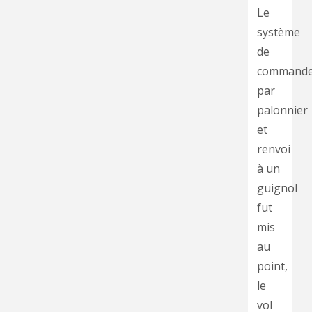
Le
système
de
command
par
palonnier
et
renvoi
à un
guignol
fut
mis
au
point,
le
vol