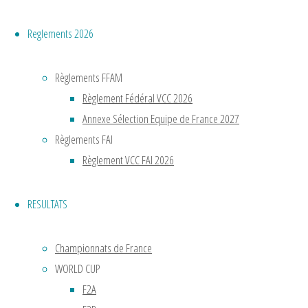
d’aéromod
mais
Reglements 2026
le
concept
Règlements FFAM
du
Règlement Fédéral VCC 2026
vol
Annexe Sélection Equipe de France 2027
circulaire
Règlements FAI
était
Règlement VCC FAI 2026
inventé.
Muni
RESULTATS
d’une
queue
stabilisatri
Championnats de France
l’appareil
WORLD CUP
décollait
F2A
du