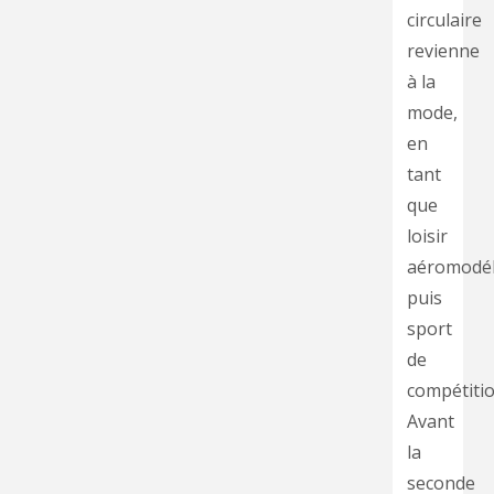
circulaire
revienne
à la
mode,
en
tant
que
loisir
aéromodél
puis
sport
de
compétitio
Avant
la
seconde