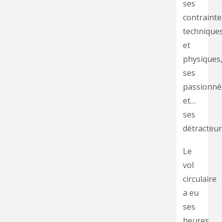
ses
contrainte
technique
et
physiques
ses
passionné
et…
ses
détracteur
Le
vol
circulaire
a eu
ses
heures