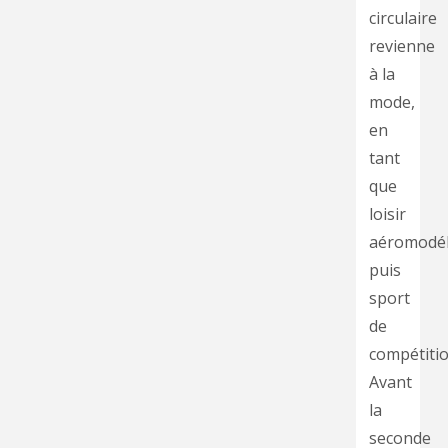
circulaire
revienne
à la
mode,
en
tant
que
loisir
aéromodél
puis
sport
de
compétitio
Avant
la
seconde