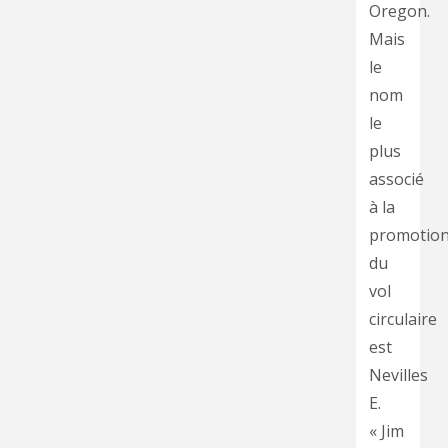
Oregon.
Mais
le
nom
le
plus
associé
à la
promotio
du
vol
circulaire
est
Nevilles
E.
« Jim