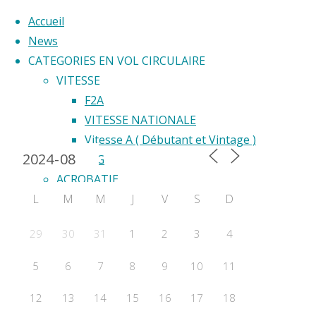
Accueil
News
CATEGORIES EN VOL CIRCULAIRE
Skip
VITESSE
to
F2A
Back
content
VITESSE NATIONALE
Calendrier 2024
to
Vitesse A ( Débutant et Vintage )
Déc
Top
F2G
ACROBATIE
le
L
M
M
J
V
S
D
F2B
Acrobatie Nationale
29
30
31
1
2
3
4
COURSE
vol
F2C
5
6
7
8
9
10
11
F2F – Good Year
circ
COMBAT
12
13
14
15
16
17
18