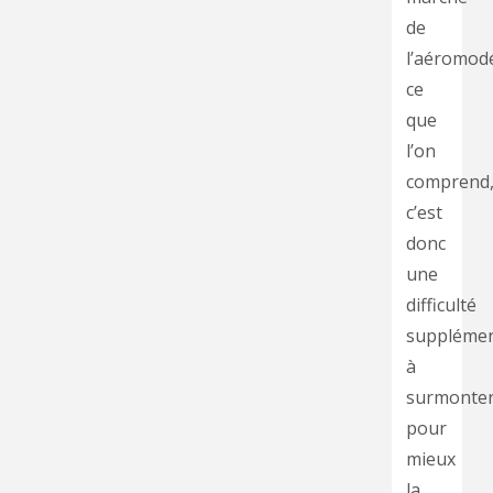
de
l’aéromod
ce
que
l’on
comprend
c’est
donc
une
difficulté
supplémen
à
surmonte
pour
mieux
la