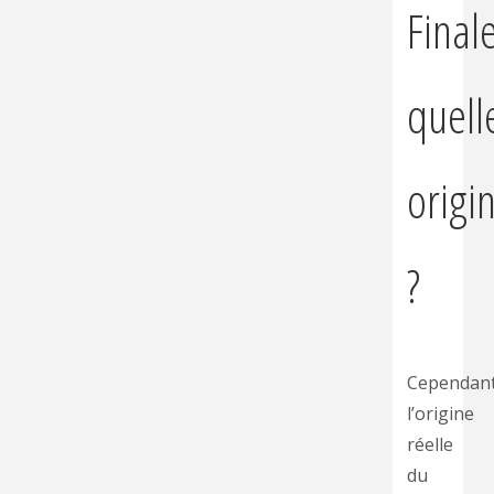
Final
quell
origi
?
Cependan
l’origine
réelle
du