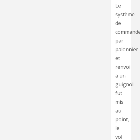
Le
système
de
command
par
palonnier
et
renvoi
à un
guignol
fut
mis
au
point,
le
vol