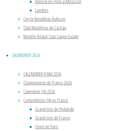
sur
Blénod-lès-Pont-à-Mousson
une
Landres
piste
Cercle Modéliste Rullicois
en
Club Modéliste de Cachan
bois.
Modèle Réduit Club Sainte-Eulalie
Nous
étions
CALENDRIER 2026
en
1879
CALENDRIER FFAM 2026
!
Championnat de France 2026
On
Calendrier FAI 2026
ne
Compétitions FAI en France
parlait
Grand prix de Hollande
alors
Grand prix de France
pas
Open de Paris
encore