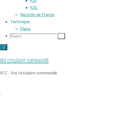
décoller
F2F
un
F2G
modèle
Records de France
réduit
Technique
«
Plans
d’aéropla
Search
Search
Search
» à
for:
moteur
à air
Vol circulaire commandé
comprim
entraînan
VCC - Vol circulaire commandé
deux
hélices
tractives
figure
en