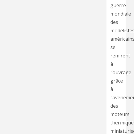
guerre
mondiale
des
modéliste
américain
se
remirent
à
l’ouvrage
grâce
à
l’avèneme
des
moteurs
thermique
miniaturis