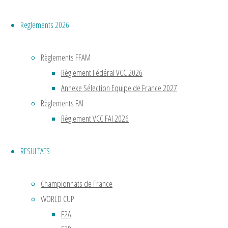
d’aéromod
mais
Reglements 2026
le
concept
Règlements FFAM
du
Règlement Fédéral VCC 2026
vol
Annexe Sélection Equipe de France 2027
circulaire
Règlements FAI
était
Règlement VCC FAI 2026
inventé.
Muni
RESULTATS
d’une
queue
stabilisatri
Championnats de France
l’appareil
WORLD CUP
décollait
F2A
du