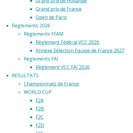
Tatin
Grand prix de Hollande
vous
Grand prix de France
est
Open de Paris
sans
Reglements 2026
doute
Règlements FFAM
inconnu.
Règlement Fédéral VCC 2026
Et
Annexe Sélection Equipe de France 2027
pourtant,
Règlements FAI
cet
Règlement VCC FAI 2026
officier
RESULTATS
de
Championnats de France
marine,
WORLD CUP
qui,
F2A
le
F2B
premier,
F2C
fit
F2D