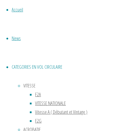
bonne
place
Accueil
au
musée
de
News
l’air.
Avec
un
modèle
CATEGORIES EN VOL CIRCULAIRE
attaché
à un
VITESSE
pylône
F2A
sur
VITESSE NATIONALE
un
Vitesse A ( Débutant et Vintage )
rayon
F2G
de
ACROBATIE