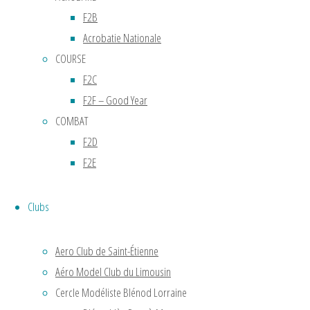
giration
F2B
de
Acrobatie Nationale
15
COURSE
mètres,
il
F2C
accompli
F2F – Good Year
le
COMBAT
premier
F2D
vol
F2E
stable
en
Clubs
vol
circulaire
Aero Club de Saint-Étienne
à
Aéro Model Club du Limousin
Chalais
Meudon
Cercle Modéliste Blénod Lorraine