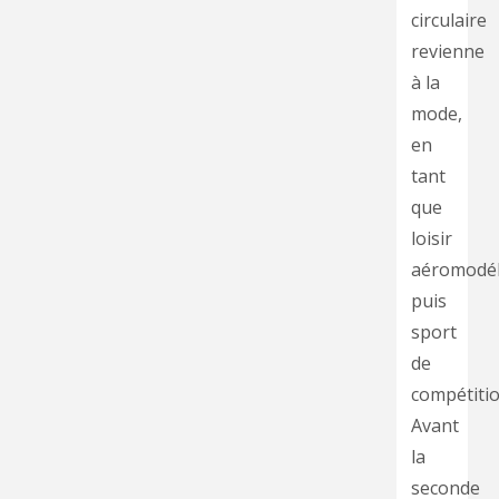
circulaire
revienne
à la
mode,
en
tant
que
loisir
aéromodél
puis
sport
de
compétitio
Avant
la
seconde