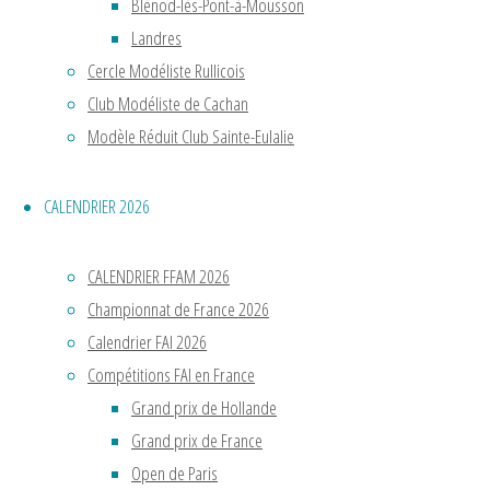
sur
Blénod-lès-Pont-à-Mousson
une
Landres
piste
Cercle Modéliste Rullicois
en
Club Modéliste de Cachan
bois.
Modèle Réduit Club Sainte-Eulalie
Nous
étions
CALENDRIER 2026
en
1879
CALENDRIER FFAM 2026
!
Championnat de France 2026
On
Calendrier FAI 2026
ne
Compétitions FAI en France
parlait
Grand prix de Hollande
alors
Grand prix de France
pas
Open de Paris
encore