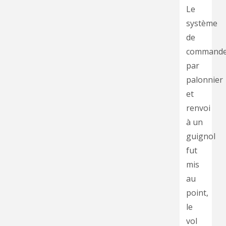
Le
système
de
command
par
palonnier
et
renvoi
à un
guignol
fut
mis
au
point,
le
vol