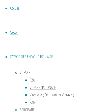
bonne
place
Accueil
au
musée
de
News
l’air.
Avec
un
modèle
CATEGORIES EN VOL CIRCULAIRE
attaché
à un
VITESSE
pylône
F2A
sur
VITESSE NATIONALE
un
Vitesse A ( Débutant et Vintage )
rayon
F2G
de
ACROBATIE