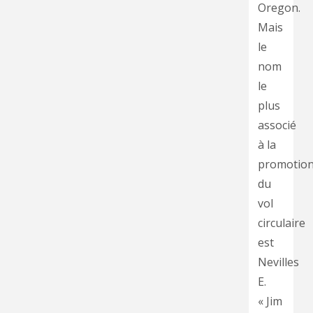
Oregon.
Mais
le
nom
le
plus
associé
à la
promotio
du
vol
circulaire
est
Nevilles
E.
« Jim