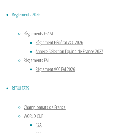
d’aéromod
mais
Reglements 2026
le
concept
Règlements FFAM
du
Règlement Fédéral VCC 2026
vol
Annexe Sélection Equipe de France 2027
circulaire
Règlements FAI
était
Règlement VCC FAI 2026
inventé.
Muni
RESULTATS
d’une
queue
stabilisatri
Championnats de France
l’appareil
WORLD CUP
décollait
F2A
du