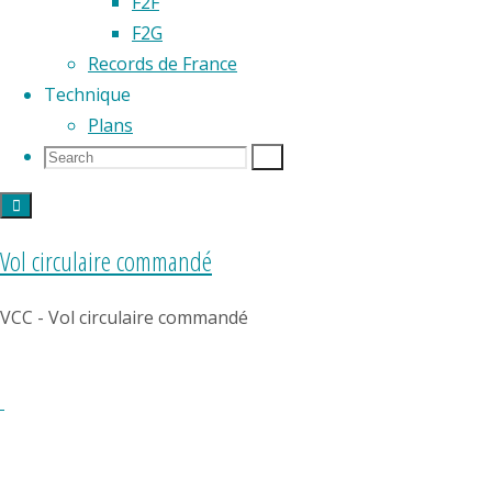
décoller
F2F
un
F2G
modèle
Records de France
réduit
Technique
«
Plans
d’aéropla
Search
Search
Search
» à
for:
moteur
à air
Vol circulaire commandé
comprim
entraînan
VCC - Vol circulaire commandé
deux
hélices
tractives
figure
en