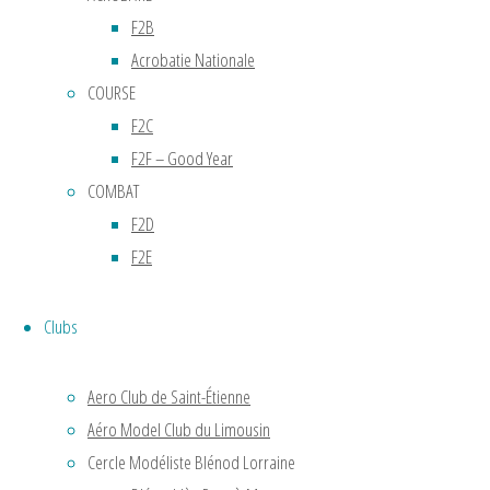
giration
F2B
de
Acrobatie Nationale
15
COURSE
mètres,
il
F2C
accompli
F2F – Good Year
le
COMBAT
premier
F2D
vol
F2E
stable
en
Clubs
vol
circulaire
Aero Club de Saint-Étienne
à
Aéro Model Club du Limousin
Chalais
Meudon
Cercle Modéliste Blénod Lorraine