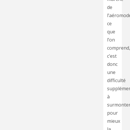
de
l’aéromod
ce
que
l’on
comprend
c’est
donc
une
difficulté
supplémen
à
surmonte
pour
mieux
la