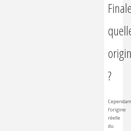
Final
quell
origi
?
Cependan
l’origine
réelle
du