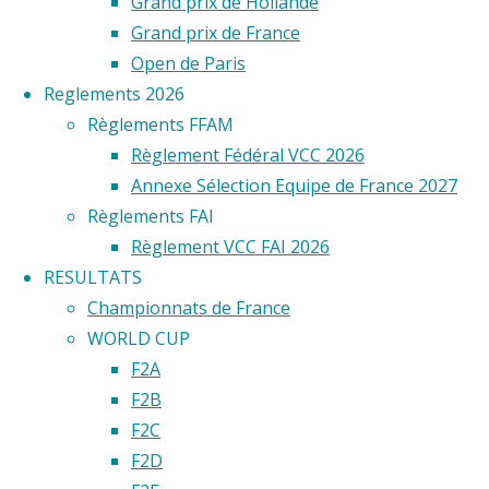
Tatin
Grand prix de Hollande
vous
Grand prix de France
est
Open de Paris
sans
Reglements 2026
doute
Règlements FFAM
inconnu.
Règlement Fédéral VCC 2026
Et
Annexe Sélection Equipe de France 2027
pourtant,
Règlements FAI
cet
Règlement VCC FAI 2026
officier
RESULTATS
de
Championnats de France
marine,
WORLD CUP
qui,
F2A
le
F2B
premier,
F2C
fit
F2D