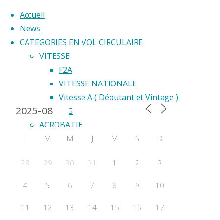
Accueil
News
CATEGORIES EN VOL CIRCULAIRE
Skip
VITESSE
to
F2A
Back
content
VITESSE NATIONALE
Calendrier 2024
to
Vitesse A ( Débutant et Vintage )
Déc
Top
F2G
ACROBATIE
le
L
M
M
J
V
S
D
F2B
Acrobatie Nationale
28
29
30
31
1
2
3
COURSE
vol
F2C
4
5
6
7
8
9
10
F2F – Good Year
circ
COMBAT
11
12
13
14
15
16
17