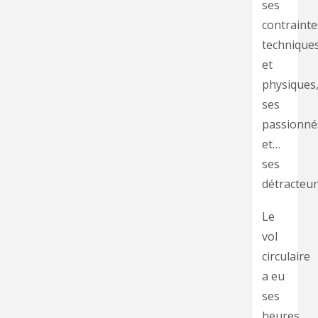
ses
contrainte
technique
et
physiques
ses
passionné
et…
ses
détracteur
Le
vol
circulaire
a eu
ses
heures