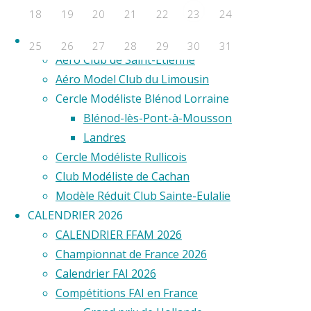
F2D
18
19
20
21
22
24
23
F2E
co
Clubs
25
26
27
28
29
30
31
Aero Club de Saint-Étienne
Évènements a venir
Aéro Model Club du Limousin
Commen
Cercle Modéliste Blénod Lorraine
Aucun évènement
prendre
Blénod-lès-Pont-à-Mousson
©2020 Vol circulaire commandé
plaisir
Landres
en
Cercle Modéliste Rullicois
tournant
Club Modéliste de Cachan
en
Modèle Réduit Club Sainte-Eulalie
rond
CALENDRIER 2026
? Le
CALENDRIER FFAM 2026
nom
Championnat de France 2026
de
Calendrier FAI 2026
Victor
Compétitions FAI en France