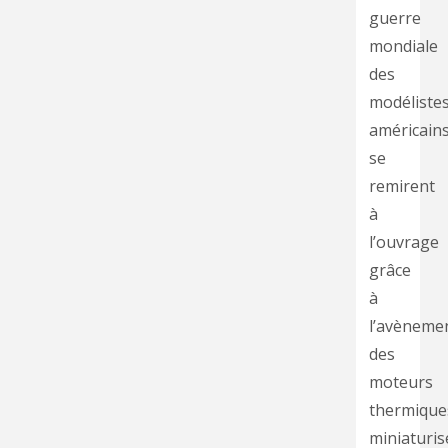
guerre
mondiale
des
modéliste
américain
se
remirent
à
l’ouvrage
grâce
à
l’avèneme
des
moteurs
thermique
miniaturis