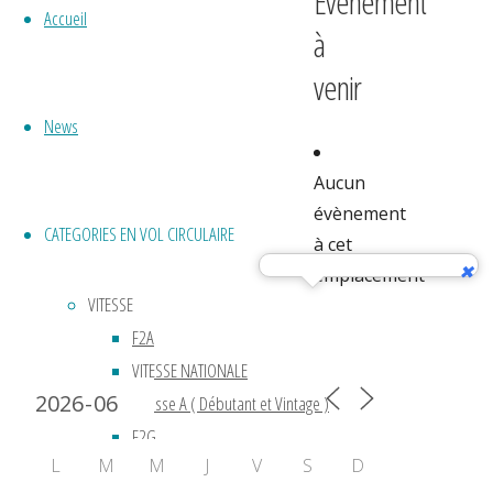
Évènement
Accueil
à
venir
News
Aucun
évènement
CATEGORIES EN VOL CIRCULAIRE
à cet
emplacement
VITESSE
F2A
Calendrier 2024
VITESSE NATIONALE
Vitesse A ( Débutant et Vintage )
F2G
L
M
M
J
V
S
D
ACROBATIE