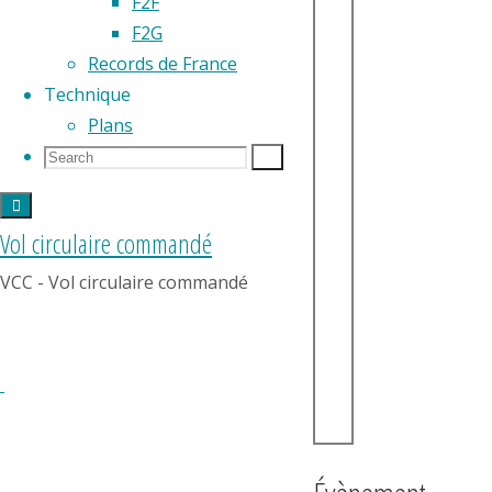
F2F
F2G
Records de France
Technique
Plans
Search
Search
Search
for:
Vol circulaire commandé
VCC - Vol circulaire commandé