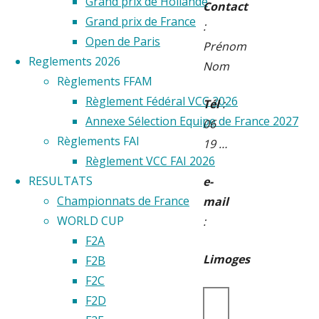
Grand prix de Hollande
Contact
Grand prix de France
:
Open de Paris
Prénom
Reglements 2026
Nom
Règlements FFAM
Règlement Fédéral VCC 2026
Tél
:
Annexe Sélection Equipe de France 2027
06
Règlements FAI
19 …
Règlement VCC FAI 2026
RESULTATS
e-
Championnats de France
mail
WORLD CUP
:
F2A
Limoges
F2B
F2C
F2D