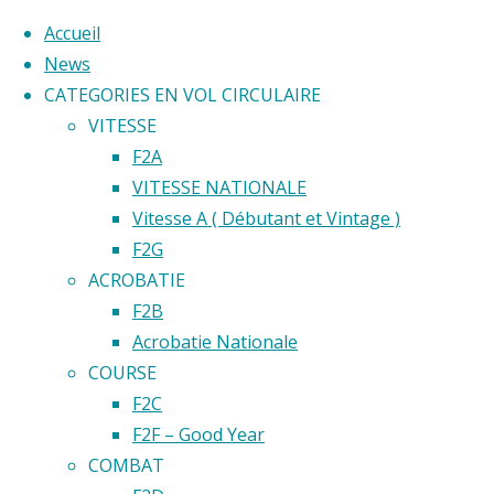
Accueil
News
CATEGORIES EN VOL CIRCULAIRE
Skip
VITESSE
to
Home
F2A
Back
©2020 Vol circulaire commandé
content
VITESSE NATIONALE
Emplaceme
to
Vitesse A ( Débutant et Vintage )
Aéro
Aéro
Top
F2G
Model
ACROBATIE
Club du
Model
F2B
Limousin
Acrobatie Nationale
COURSE
Club
F2C
F2F – Good Year
du
COMBAT