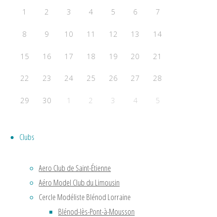
F2B
1
2
3
4
5
6
7
Acrobatie Nationale
COURSE
8
9
10
11
12
13
14
F2C
15
16
17
18
19
20
21
F2F – Good Year
COMBAT
22
23
24
25
26
27
28
F2D
29
30
1
2
3
4
5
F2E
Évènements a venir
Clubs
Aucun évènement
Powered by
Fluida
&
WordPress.
Aero Club de Saint-Étienne
Aéro Model Club du Limousin
Cercle Modéliste Blénod Lorraine
Blénod-lès-Pont-à-Mousson