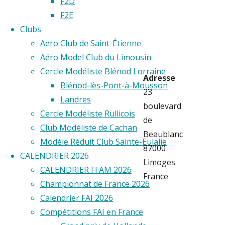
F2D
F2E
Limous
Clubs
Aero Club de Saint-Étienne
Aéro Model Club du Limousin
Cercle Modéliste Blénod Lorraine
Adresse
Blénod-lès-Pont-à-Mousson
23
Landres
boulevard
Cercle Modéliste Rullicois
de
Club Modéliste de Cachan
Beaublanc
Modèle Réduit Club Sainte-Eulalie
87000
CALENDRIER 2026
Limoges
CALENDRIER FFAM 2026
France
Championnat de France 2026
Calendrier FAI 2026
Compétitions FAI en France