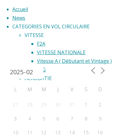
Accueil
News
CATEGORIES EN VOL CIRCULAIRE
Skip
VITESSE
to
F2A
Back
content
VITESSE NATIONALE
Calendrier 2024
to
Vitesse A ( Débutant et Vintage )
Top
F2G
ACROBATIE
F2B
L
M
M
J
V
S
D
Acrobatie Nationale
COURSE
27
28
29
30
31
1
2
F2C
3
4
5
6
7
8
9
F2F – Good Year
COMBAT
10
11
12
13
14
15
16