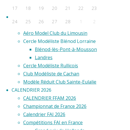
F2D
17
18
19
20
21
22
23
F2E
Clubs
24
25
26
27
28
1
2
Aero Club de Saint-Étienne
Aéro Model Club du Limousin
Évènements a venir
Cercle Modéliste Blénod Lorraine
Aucun évènement
Blénod-lès-Pont-à-Mousson
©2020 Vol circulaire commandé
Landres
Cercle Modéliste Rullicois
Club Modéliste de Cachan
Modèle Réduit Club Sainte-Eulalie
CALENDRIER 2026
CALENDRIER FFAM 2026
Championnat de France 2026
Calendrier FAI 2026
Compétitions FAI en France