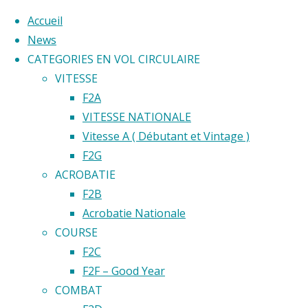
Accueil
News
CATEGORIES EN VOL CIRCULAIRE
Skip
VITESSE
to
Home
F2A
Back
©2020 Vol circulaire commandé
content
VITESSE NATIONALE
Évènement
to
Vitesse A ( Débutant et Vintage )
Top
F2G
COMPETIT
ACROBATIE
FEDERALE
F2B
AGEN
COMPET
Acrobatie Nationale
COURSE
F2C
FEDERA
F2F – Good Year
COMBAT