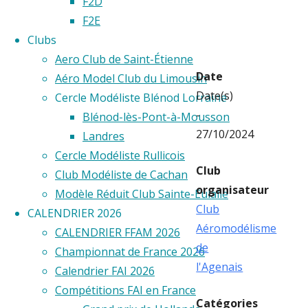
AGEN
F2D
F2E
Clubs
Aero Club de Saint-Étienne
Date
Aéro Model Club du Limousin
Date(s)
Cercle Modéliste Blénod Lorraine
-
Blénod-lès-Pont-à-Mousson
27/10/2024
Landres
Cercle Modéliste Rullicois
Club
Club Modéliste de Cachan
organisateur
Modèle Réduit Club Sainte-Eulalie
Club
CALENDRIER 2026
Aéromodélisme
CALENDRIER FFAM 2026
de
Championnat de France 2026
l'Agenais
Calendrier FAI 2026
Compétitions FAI en France
Catégories