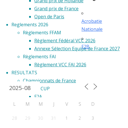
Grand prix de Hollande
Grand prix de France
Open de Paris
Acrobatie
Reglements 2026
Nationale
Règlements FFAM
Règlement Fédéral VCC 2026
F2B
Annexe Sélection Equipe de France 2027
Règlements FAI
Règlement VCC FAI 2026
RESULTATS
Calendrier 2024
Championnats de France
WORLD CUP
F2A
L
M
M
J
V
S
D
F2B
F2C
28
29
30
31
1
2
3
F2D