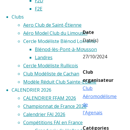
AGEN
F2D
F2E
Clubs
Aero Club de Saint-Étienne
Date
Aéro Model Club du Limousin
Date(s)
Cercle Modéliste Blénod Lorraine
-
Blénod-lès-Pont-à-Mousson
27/10/2024
Landres
Cercle Modéliste Rullicois
Club
Club Modéliste de Cachan
organisateur
Modèle Réduit Club Sainte-Eulalie
Club
CALENDRIER 2026
Aéromodélisme
CALENDRIER FFAM 2026
de
Championnat de France 2026
l'Agenais
Calendrier FAI 2026
Compétitions FAI en France
Catégories