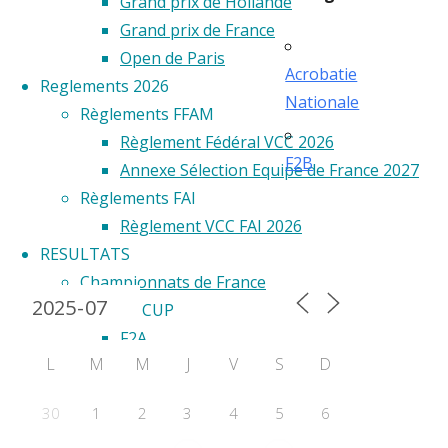
Grand prix de Hollande
Grand prix de France
Open de Paris
Acrobatie
Reglements 2026
Nationale
Règlements FFAM
Règlement Fédéral VCC 2026
F2B
Annexe Sélection Equipe de France 2027
Règlements FAI
Règlement VCC FAI 2026
RESULTATS
Calendrier 2024
Championnats de France
WORLD CUP
F2A
L
M
M
J
V
S
D
F2B
F2C
30
1
2
3
4
5
6
F2D