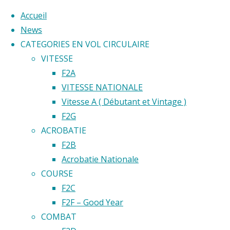
Accueil
News
CATEGORIES EN VOL CIRCULAIRE
Skip
VITESSE
to
Home
F2A
Back
©2020 Vol circulaire commandé
content
VITESSE NATIONALE
Évènement
to
Vitesse A ( Débutant et Vintage )
Top
F2G
COMPETIT
ACROBATIE
FEDERALE
F2B
AGEN
COMPET
Acrobatie Nationale
COURSE
F2C
FEDERA
F2F – Good Year
COMBAT