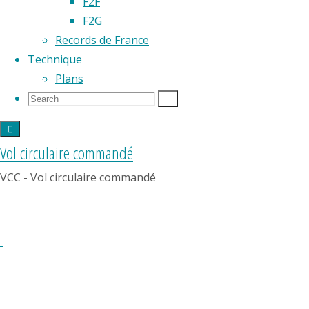
F2F
F2G
Records de France
Technique
Partager
Plans
Search
Search
Search
for:
Vol circulaire commandé
VCC - Vol circulaire commandé
Résultats
World
Cup
F2F
2023
REGLEMENT
FFAM