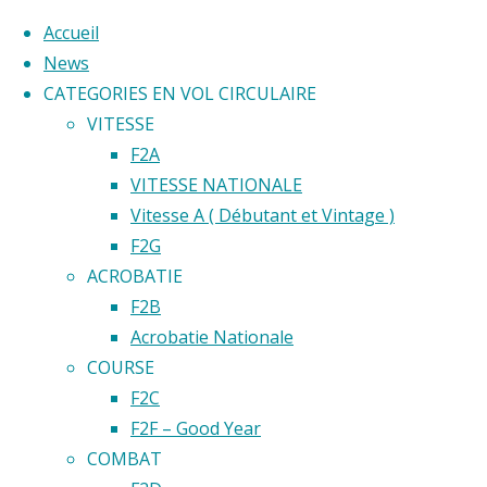
Accueil
News
CATEGORIES EN VOL CIRCULAIRE
Skip
VITESSE
to
Home
F2A
Back
©2020 Vol circulaire commandé
content
VITESSE NATIONALE
F2G
to
Vitesse A ( Débutant et Vintage )
Résultats
Résulta
Top
F2G
World
ACROBATIE
Cup F2G
World
F2B
2023
Acrobatie Nationale
COURSE
Cup
F2C
F2F – Good Year
F2G
COMBAT