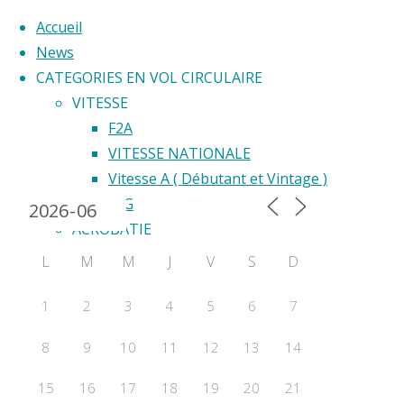
Accueil
News
CATEGORIES EN VOL CIRCULAIRE
Skip
VITESSE
to
F2A
Back
content
VITESSE NATIONALE
Calendrier 2024
to
Vitesse A ( Débutant et Vintage )
Top
F2G
ACROBATIE
F2B
L
M
M
J
V
S
D
Acrobatie Nationale
COURSE
1
2
3
4
5
6
7
F2C
©2020 Vol ci
8
9
10
11
12
13
14
F2F – Good Year
COMBAT
15
16
17
18
19
20
21