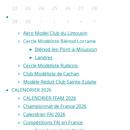
F2D
22
23
24
25
26
27
28
F2E
Clubs
29
30
1
2
3
4
5
Aero Club de Saint-Étienne
Aéro Model Club du Limousin
Évènements a venir
Cercle Modéliste Blénod Lorraine
Aucun évènement
Blénod-lès-Pont-à-Mousson
Landres
Cercle Modéliste Rullicois
Club Modéliste de Cachan
Modèle Réduit Club Sainte-Eulalie
CALENDRIER 2026
CALENDRIER FFAM 2026
Championnat de France 2026
Calendrier FAI 2026
Compétitions FAI en France