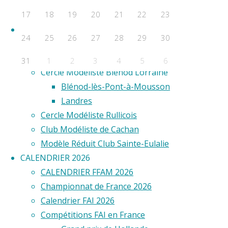
F2D
17
18
19
20
21
22
23
F2E
Clubs
24
25
26
27
28
29
30
Aero Club de Saint-Étienne
Aéro Model Club du Limousin
31
1
2
3
4
5
6
Cercle Modéliste Blénod Lorraine
Évènements a venir
Blénod-lès-Pont-à-Mousson
Landres
Aucun évènement
Cercle Modéliste Rullicois
©2020 Vol circulaire commandé
Club Modéliste de Cachan
Modèle Réduit Club Sainte-Eulalie
CALENDRIER 2026
CALENDRIER FFAM 2026
Championnat de France 2026
Calendrier FAI 2026
Compétitions FAI en France