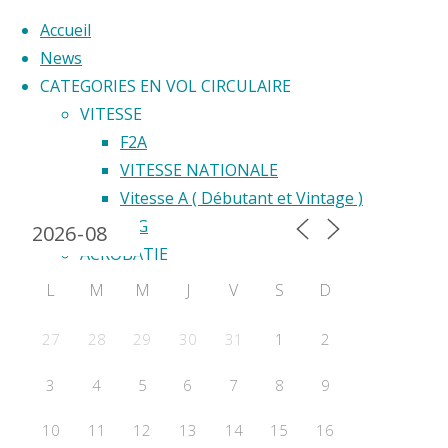
Accueil
News
CATEGORIES EN VOL CIRCULAIRE
Skip
VITESSE
to
F2A
Back
content
VITESSE NATIONALE
Calendrier 2024
to
Vitesse A ( Débutant et Vintage )
Top
F2G
ACROBATIE
F2B
L
M
M
J
V
S
D
Acrobatie Nationale
COURSE
27
28
29
30
31
1
2
F2C
3
4
5
6
7
8
9
F2F – Good Year
COMBAT
10
11
12
13
14
15
16