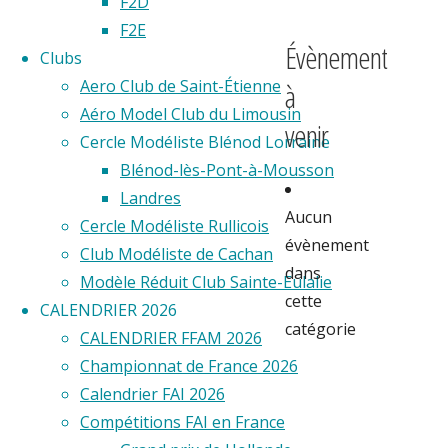
F2D
F2E
Évènement
Clubs
Aero Club de Saint-Étienne
à
Aéro Model Club du Limousin
venir
Cercle Modéliste Blénod Lorraine
Blénod-lès-Pont-à-Mousson
Landres
Aucun
Cercle Modéliste Rullicois
évènement
Club Modéliste de Cachan
dans
Modèle Réduit Club Sainte-Eulalie
cette
CALENDRIER 2026
catégorie
CALENDRIER FFAM 2026
Partager
Championnat de France 2026
Calendrier FAI 2026
Compétitions FAI en France