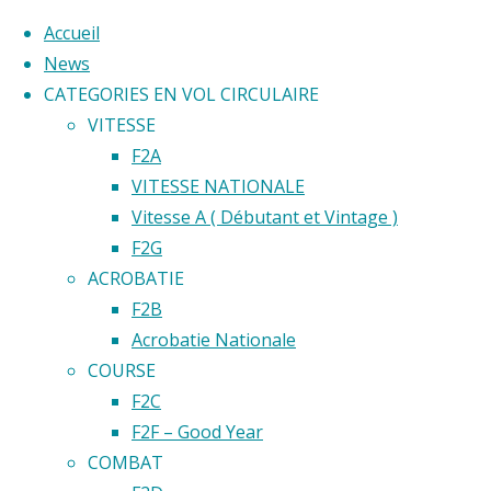
Accueil
News
CATEGORIES EN VOL CIRCULAIRE
Skip
VITESSE
to
Home
F2A
Back
©2020 Vol circulaire commandé
content
VITESSE NATIONALE
Open
to
Vitesse A ( Débutant et Vintage )
de Paris
Top
F2G
ACROBATIE
Open
F2B
Acrobatie Nationale
de
COURSE
F2C
F2F – Good Year
Paris
COMBAT