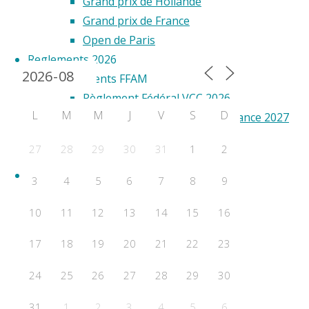
Grand prix de Hollande
Grand prix de France
Open de Paris
Calendrier 2024
Reglements 2026
Règlements FFAM
Règlement Fédéral VCC 2026
L
M
M
J
V
S
D
Annexe Sélection Equipe de France 2027
Règlements FAI
27
28
29
30
31
1
2
Règlement VCC FAI 2026
RESULTATS
3
4
5
6
7
8
9
Championnats de France
10
11
12
13
14
15
16
WORLD CUP
F2A
17
18
19
20
21
22
23
F2B
F2C
24
25
26
27
28
29
30
F2D
31
1
2
3
4
5
6