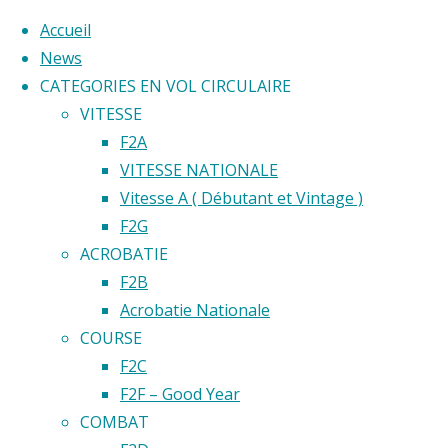
Accueil
News
CATEGORIES EN VOL CIRCULAIRE
Skip
VITESSE
to
Home
F2A
Back
©2020 Vol circulaire commandé
content
VITESSE NATIONALE
Emplaceme
to
Vitesse A ( Débutant et Vintage )
Aéro
Aéro
Top
F2G
Model
ACROBATIE
Club du
Model
F2B
Limousin
Acrobatie Nationale
COURSE
Club
F2C
F2F – Good Year
du
COMBAT