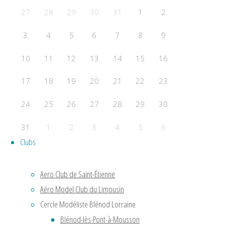
F2B
27
28
29
30
31
1
2
Acrobatie Nationale
COURSE
3
4
5
6
7
8
9
F2C
10
11
12
13
14
15
16
F2F – Good Year
COMBAT
17
18
19
20
21
22
23
F2D
24
25
26
27
28
29
30
F2E
31
1
2
3
4
5
6
Clubs
Évènements a venir
Aucun évènement
Aero Club de Saint-Étienne
Powered by
Fluida
&
WordPress.
Aéro Model Club du Limousin
Cercle Modéliste Blénod Lorraine
Blénod-lès-Pont-à-Mousson