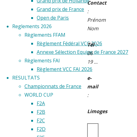
Grand prix de Hollande
Contact
Grand prix de France
:
Open de Paris
Prénom
Reglements 2026
Nom
Règlements FFAM
Règlement Fédéral VCC 2026
Tél
:
Annexe Sélection Equipe de France 2027
06
Règlements FAI
19 …
Règlement VCC FAI 2026
RESULTATS
e-
Championnats de France
mail
WORLD CUP
:
F2A
Limoges
F2B
F2C
F2D