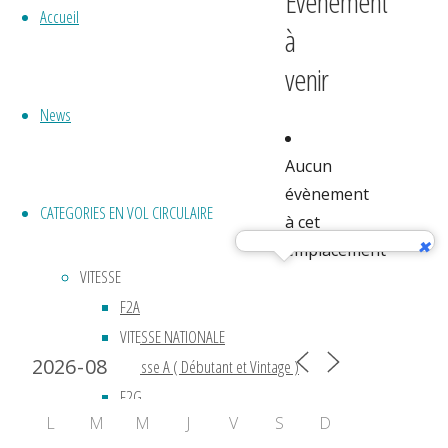
Évènement
Accueil
à
venir
News
Aucun
évènement
CATEGORIES EN VOL CIRCULAIRE
à cet
emplacement
VITESSE
F2A
Calendrier 2024
VITESSE NATIONALE
Vitesse A ( Débutant et Vintage )
F2G
L
M
M
J
V
S
D
ACROBATIE