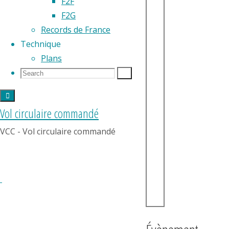
F2F
F2G
Records de France
Technique
Plans
Search
Search
Search
for:
Vol circulaire commandé
VCC - Vol circulaire commandé