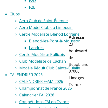
F2D
F2E
Limous
Clubs
Aero Club de Saint-Étienne
Aéro Model Club du Limousin
Cercle Modéliste Blénod Lorraine
Adresse
Blénod-lès-Pont-à-Mousson
23
Landres
boulevard
Cercle Modéliste Rullicois
de
Club Modéliste de Cachan
Beaublanc
Modèle Réduit Club Sainte-Eulalie
87000
CALENDRIER 2026
Limoges
CALENDRIER FFAM 2026
France
Championnat de France 2026
Calendrier FAI 2026
Compétitions FAI en France