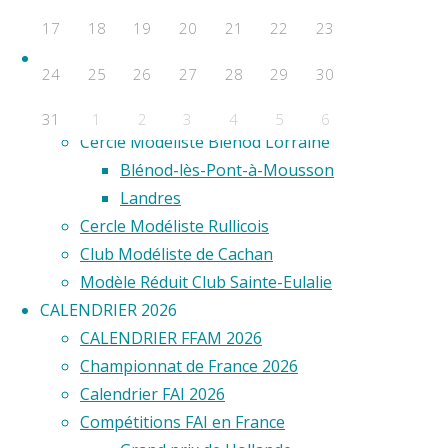
F2D
17
18
19
20
21
22
23
F2E
Clubs
24
25
26
27
28
29
30
©2020 Vol ci
Aero Club de Saint-Étienne
Aéro Model Club du Limousin
31
1
2
3
4
5
6
Cercle Modéliste Blénod Lorraine
Évènements a venir
Blénod-lès-Pont-à-Mousson
Landres
Aucun évènement
Cercle Modéliste Rullicois
Club Modéliste de Cachan
Modèle Réduit Club Sainte-Eulalie
CALENDRIER 2026
CALENDRIER FFAM 2026
Championnat de France 2026
Calendrier FAI 2026
Compétitions FAI en France