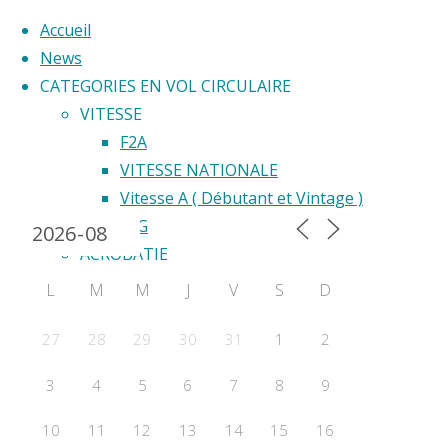
Accueil
News
CATEGORIES EN VOL CIRCULAIRE
Skip
VITESSE
to
F2A
Back
content
VITESSE NATIONALE
Calendrier 2024
to
Vitesse A ( Débutant et Vintage )
Top
F2G
ACROBATIE
F2B
L
M
M
J
V
S
D
Acrobatie Nationale
COURSE
27
28
29
30
31
1
2
F2C
3
4
5
6
7
8
9
F2F – Good Year
COMBAT
10
11
12
13
14
15
16