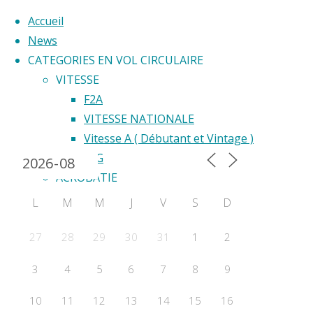
Accueil
News
CATEGORIES EN VOL CIRCULAIRE
Skip
VITESSE
to
F2A
Back
content
VITESSE NATIONALE
Calendrier 2024
to
Vitesse A ( Débutant et Vintage )
Top
F2G
ACROBATIE
F2B
L
M
M
J
V
S
D
Acrobatie Nationale
COURSE
27
28
29
30
31
1
2
F2C
3
4
5
6
7
8
9
F2F – Good Year
COMBAT
10
11
12
13
14
15
16