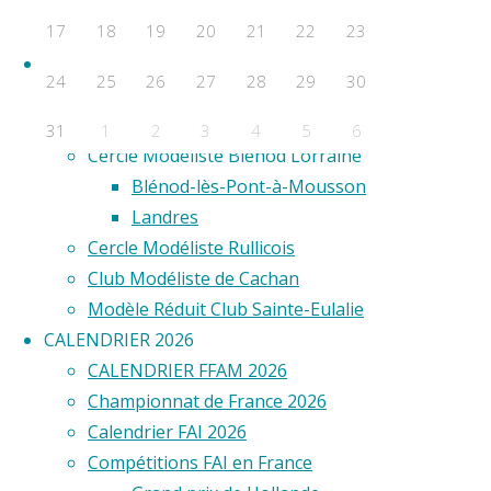
F2D
17
18
19
20
21
22
23
F2E
Clubs
24
25
26
27
28
29
30
Aero Club de Saint-Étienne
Aéro Model Club du Limousin
31
1
2
3
4
5
6
Cercle Modéliste Blénod Lorraine
Évènements a venir
Blénod-lès-Pont-à-Mousson
Landres
Aucun évènement
Cercle Modéliste Rullicois
©2020 Vol circulaire commandé
Club Modéliste de Cachan
Modèle Réduit Club Sainte-Eulalie
CALENDRIER 2026
CALENDRIER FFAM 2026
Championnat de France 2026
Calendrier FAI 2026
Compétitions FAI en France