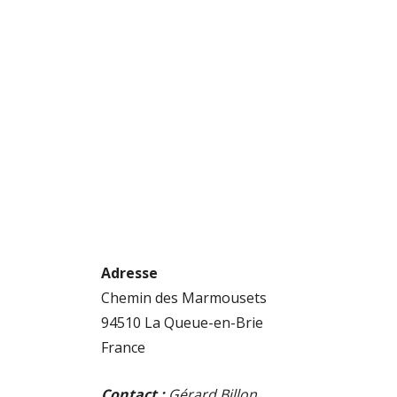
Home
Emplacement
Club Modéliste de Cachan
Club Modéliste 
Adresse
Chemin des Marmousets
94510 La Queue-en-Brie
France
Contact :
Gérard Billon