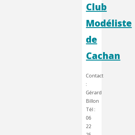
Chartres"
Club
Modéliste
de
Cachan
Contact
:
Gérard
Billon
Tél :
06
22
25