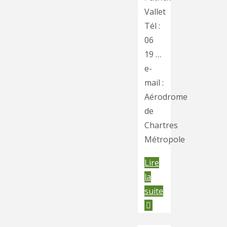
Vallet
Tél :
06
19 …
e-
mail :
Aérodrome
de
Chartres
Métropole
Lire
la
"Club
suite
d’Aéromodélism
de