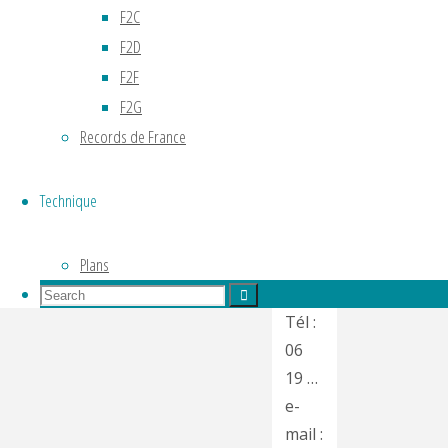
F2C
Modéliste
F2D
Rullicois"
F2F
Chouette
F2G
Club
Records de France
Technique
Contact
:
Plans
Frédéric
Search
Mallet
Search
for:
Tél :
Search
06
19 …
e-
mail :