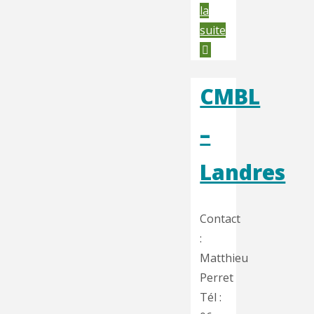
la
"CMBL
suite
–
Blénod-
lès-
CMBL
Pont-
–
à-
Mousson"
Landres
Contact
:
Matthieu
Perret
Tél :