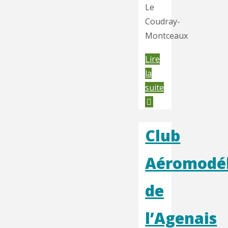
Le
Coudray-
Montceaux
Lire
la
"Chouette
suite
Club"
Club
Aéromodé
de
l’Agenais