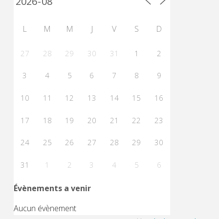
des
L
M
M
J
V
S
D
publications
27
28
29
30
31
1
2
3
4
5
6
7
8
9
10
11
12
13
14
15
16
17
18
19
20
21
22
23
24
25
26
27
28
29
30
31
1
2
3
4
5
6
Évènements a venir
Aucun évènement