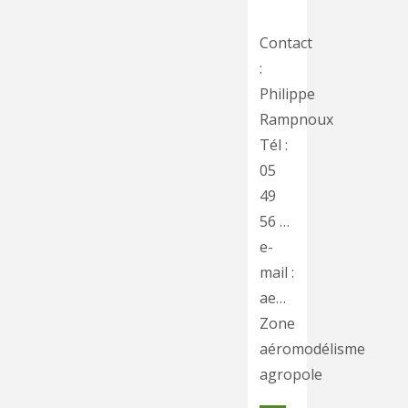
Contact
:
Philippe
Rampnoux
Tél :
05
49
56 …
e-
mail :
ae…
Zone
aéromodélisme
agropole