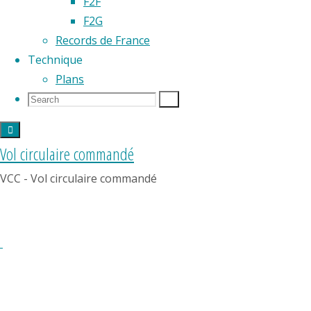
F2F
"Aero
suite
F2G
Club
Records de France
de
Technique
Saint-
Aéro
Plans
Étienne"
Search
Search
Search
Model
for:
Club
Vol circulaire commandé
VCC - Vol circulaire commandé
du
Limousin
Contact
:
Prénom