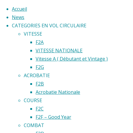
Accueil
News
CATEGORIES EN VOL CIRCULAIRE
Skip
VITESSE
to
Home
F2A
Back
©2020 Vol circulaire commandé
content
VITESSE NATIONALE
Emplacement
to
Vitesse A ( Débutant et Vintage )
Archives :
Top
F2G
ACROBATIE
F2B
Emplacem
Acrobatie Nationale
COURSE
F2C
F2F – Good Year
Afficher
COMBAT
les