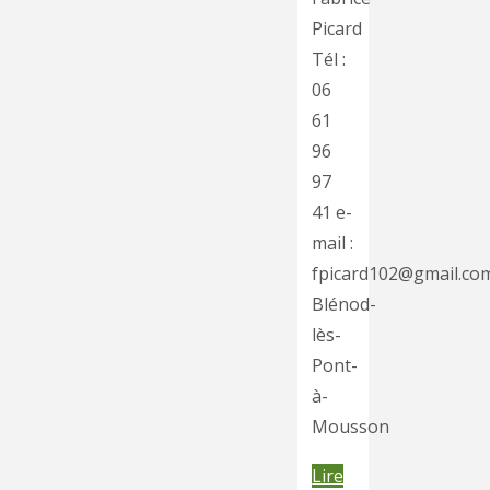
Picard
Tél :
06
61
96
97
41 e-
mail :
fpicard102@gmail.co
Blénod-
lès-
Pont-
à-
Mousson
Lire