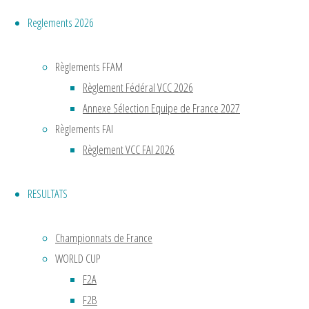
Yohann
Reglements 2026
Charon
Tél :
05
Règlements FFAM
49
Règlement Fédéral VCC 2026
56 …
Annexe Sélection Equipe de France 2027
e-
Règlements FAI
mail :
Règlement VCC FAI 2026
aero.cmr86@orange.f
Stade
RESULTATS
d’aéromodélisme
de
Rouillé
Championnats de France
WORLD CUP
Lire
F2A
la
F2B
"Cercle
suite