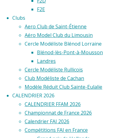
F2D
emplacements
F2E
sur
Clubs
votre
Aero Club de Saint-Étienne
site.
Aéro Model Club du Limousin
Cercle Modéliste Blénod Lorraine
Aero
Blénod-lès-Pont-à-Mousson
Landres
Club
Cercle Modéliste Rullicois
Club Modéliste de Cachan
de
Modèle Réduit Club Sainte-Eulalie
CALENDRIER 2026
Saint-
CALENDRIER FFAM 2026
Étienne
Championnat de France 2026
Calendrier FAI 2026
Compétitions FAI en France
Contact