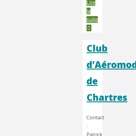
Lire
la
"Club
suite
Aéromodélisme
de
l’Agenais"
Club
d’Aéromod
de
Chartres
Contact
:
Patrick