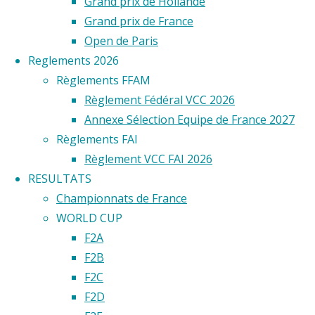
Grand prix de Hollande
:
Grand prix de France
Gilbert
Open de Paris
Beringer
Reglements 2026
Tél :
Règlements FFAM
06
Règlement Fédéral VCC 2026
07
Annexe Sélection Equipe de France 2027
52
Règlements FAI
17
Règlement VCC FAI 2026
07 e-
RESULTATS
mail
Championnats de France
:verogil.beringer@ora
WORLD CUP
Saint-
F2A
Étienne
F2B
F2C
Lire
F2D
la