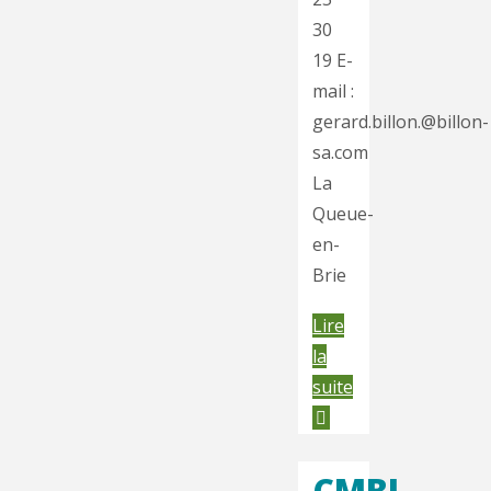
30
19 E-
mail :
gerard.billon.@billon-
sa.com
La
Queue-
en-
Brie
Lire
la
"Club
suite
Modéliste
de
Cachan"
CMBL