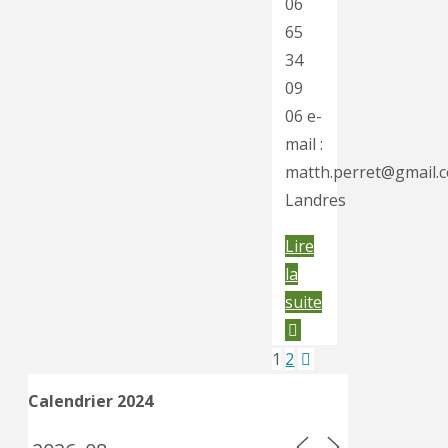
06
65
34
09
06 e-
mail :
matth.perret@gmail.
Landres
Lire
la
"CMBL
suite
–
Landres"
1
2
Pagination
Calendrier 2024