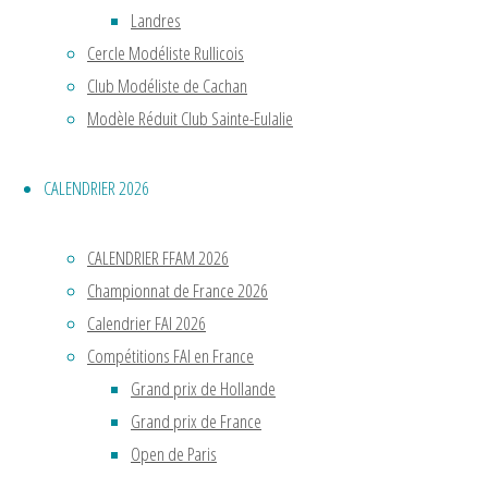
Landres
Cercle Modéliste Rullicois
Lire
Club Modéliste de Cachan
la
Modèle Réduit Club Sainte-Eulalie
"Cercle
suite
Modéliste
CALENDRIER 2026
de
Dambenois"
Cercle
CALENDRIER FFAM 2026
Championnat de France 2026
Modéliste
Calendrier FAI 2026
Rullicois
Compétitions FAI en France
Grand prix de Hollande
Grand prix de France
Contact
Open de Paris
: