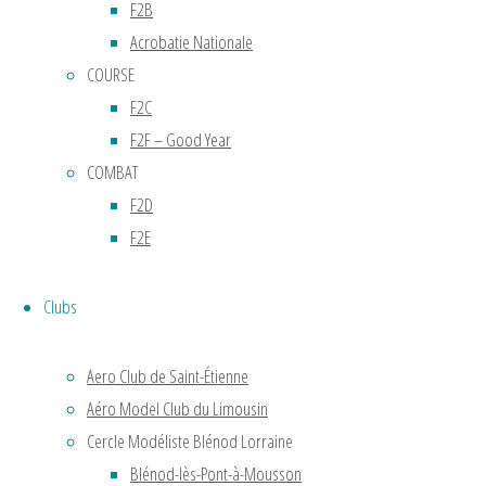
F2B
de
Acrobatie Nationale
COURSE
Dambenoi
F2C
F2F – Good Year
COMBAT
Contact
F2D
:
F2E
Bruno
Jacquet
Tél :
Clubs
06
19 …
Aero Club de Saint-Étienne
e-
Aéro Model Club du Limousin
mail :
Cercle Modéliste Blénod Lorraine
vvv…
Blénod-lès-Pont-à-Mousson
Dambenois