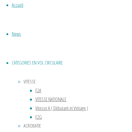
Accueil
Nom
Tél :
06
19 …
News
e-
mail :
Limoges
CATEGORIES EN VOL CIRCULAIRE
Lire
la
VITESSE
"Aéro
suite
F2A
Model
VITESSE NATIONALE
Club
Vitesse A ( Débutant et Vintage )
du
Cercle
F2G
Limousin"
ACROBATIE
Modéliste