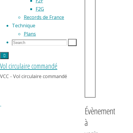
F2F
F2G
Records de France
Technique
Plans
Search
Search
Search
for:
Vol circulaire commandé
VCC - Vol circulaire commandé
Évènement
à