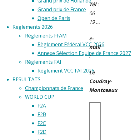
Grand prix de Hollande
Tél
:
Grand prix de France
06
Open de Paris
19 …
Reglements 2026
Règlements FFAM
e-
Règlement Fédéral VCC 2026
mail
Annexe Sélection Equipe de France 2027
:
Règlements FAI
Règlement VCC FAI 2026
Le
RESULTATS
Coudray-
Championnats de France
Montceaux
WORLD CUP
F2A
F2B
F2C
F2D