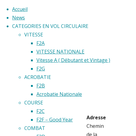
Accueil
News
CATEGORIES EN VOL CIRCULAIRE
Skip
VITESSE
to
Home
F2A
Back
©2020 Vol circulaire commandé
content
VITESSE NATIONALE
Emplaceme
to
Vitesse A ( Débutant et Vintage )
Chouet
Top
F2G
Chouette
ACROBATIE
Club
Club
F2B
Acrobatie Nationale
COURSE
F2C
Adresse
F2F – Good Year
Chemin
COMBAT
de la