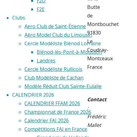
F2D
Butte
F2E
de
Clubs
Montbouchet
Aero Club de Saint-Étienne
91830
Aéro Model Club du Limousin
Le
Cercle Modéliste Blénod Lorraine
Coudray-
Blénod-lès-Pont-à-Mousson
Montceaux
Landres
France
Cercle Modéliste Rullicois
Club Modéliste de Cachan
Modèle Réduit Club Sainte-Eulalie
CALENDRIER 2026
Contact
CALENDRIER FFAM 2026
:
Championnat de France 2026
Frédéric
Calendrier FAI 2026
Mallet
Compétitions FAI en France