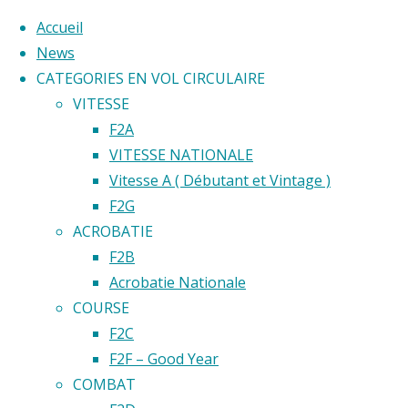
Accueil
News
CATEGORIES EN VOL CIRCULAIRE
Skip
VITESSE
to
F2A
content
Home
VITESSE NATIONALE
Back
©2020 Vol circulaire commandé
Vitesse A ( Débutant et Vintage )
Archive for
to
Nothing
F2G
category
Top
ACROBATIE
"Compétition
F2B
FAI en
Found
Acrobatie Nationale
France
COURSE
test"
F2C
No
F2F – Good Year
search
COMBAT
results