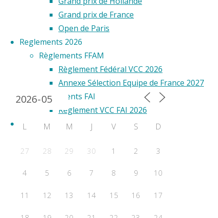
Grand prix de Hollande
Lire
Grand prix de France
la
Open de Paris
"Historique
suite
Reglements 2026
des
Règlements FFAM
Records
Règlement Fédéral VCC 2026
Calendrier 2024
de
Annexe Sélection Equipe de France 2027
France
Règlements FAI
VCC"
Règlement VCC FAI 2026
RESULTATS
L
M
M
J
V
S
D
Championnats de France
WORLD CUP
27
28
29
30
1
2
3
F2A
4
5
6
7
8
9
10
F2B
F2C
11
12
13
14
15
16
17
F2D
18
19
20
21
22
23
24