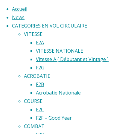
Accueil
News
CATEGORIES EN VOL CIRCULAIRE
Skip
VITESSE
to
Home
F2A
Back
©2020 Vol circulaire commandé
content
VITESSE NATIONALE
Résultats
to
Vitesse A ( Débutant et Vintage )
Archive
Catégorie 
Top
F2G
for
ACROBATIE
category
F2B
"Records
Records
Acrobatie Nationale
de France"
COURSE
F2C
de
F2F – Good Year
COMBAT