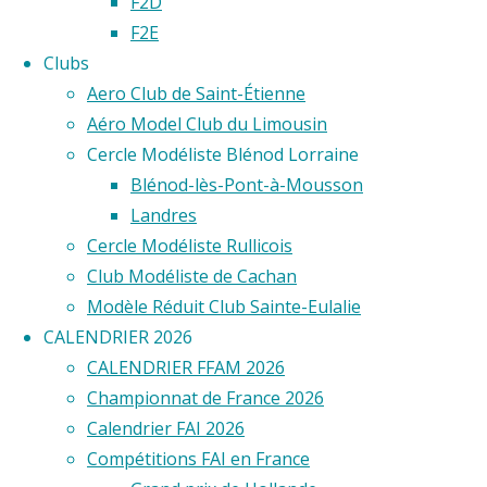
F2D
France
F2E
Clubs
Aero Club de Saint-Étienne
Aéro Model Club du Limousin
Historique
Cercle Modéliste Blénod Lorraine
Blénod-lès-Pont-à-Mousson
des
Landres
Cercle Modéliste Rullicois
Records
Club Modéliste de Cachan
Modèle Réduit Club Sainte-Eulalie
de
CALENDRIER 2026
CALENDRIER FFAM 2026
France
Championnat de France 2026
Calendrier FAI 2026
VCC
Compétitions FAI en France