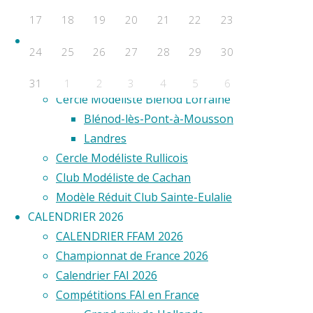
F2D
17
18
19
20
21
22
23
F2E
©2020 Vol ci
Clubs
24
25
26
27
28
29
30
Aero Club de Saint-Étienne
Aéro Model Club du Limousin
31
1
2
3
4
5
6
Cercle Modéliste Blénod Lorraine
Évènements a venir
Blénod-lès-Pont-à-Mousson
Landres
Aucun évènement
Cercle Modéliste Rullicois
Club Modéliste de Cachan
Modèle Réduit Club Sainte-Eulalie
CALENDRIER 2026
CALENDRIER FFAM 2026
Championnat de France 2026
Calendrier FAI 2026
Compétitions FAI en France