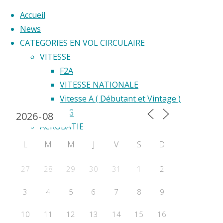
Accueil
News
CATEGORIES EN VOL CIRCULAIRE
Skip
VITESSE
to
F2A
Back
content
VITESSE NATIONALE
Calendrier 2024
to
Vitesse A ( Débutant et Vintage )
Top
F2G
ACROBATIE
F2B
L
M
M
J
V
S
D
Acrobatie Nationale
COURSE
27
28
29
30
31
1
2
F2C
3
4
5
6
7
8
9
F2F – Good Year
COMBAT
10
11
12
13
14
15
16