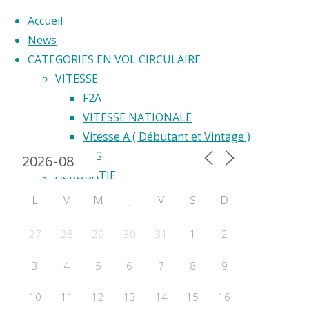
Accueil
News
CATEGORIES EN VOL CIRCULAIRE
Skip
VITESSE
to
F2A
Back
content
VITESSE NATIONALE
Calendrier 2024
to
Vitesse A ( Débutant et Vintage )
Top
F2G
ACROBATIE
F2B
L
M
M
J
V
S
D
Acrobatie Nationale
COURSE
27
28
29
30
31
1
2
F2C
3
4
5
6
7
8
9
F2F – Good Year
COMBAT
10
11
12
13
14
15
16