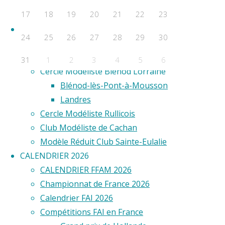
F2D
17
18
19
20
21
22
23
F2E
©2020 Vol ci
Clubs
24
25
26
27
28
29
30
Aero Club de Saint-Étienne
Aéro Model Club du Limousin
31
1
2
3
4
5
6
Cercle Modéliste Blénod Lorraine
Évènements a venir
Blénod-lès-Pont-à-Mousson
Landres
Aucun évènement
Cercle Modéliste Rullicois
Club Modéliste de Cachan
Modèle Réduit Club Sainte-Eulalie
CALENDRIER 2026
CALENDRIER FFAM 2026
Championnat de France 2026
Calendrier FAI 2026
Compétitions FAI en France