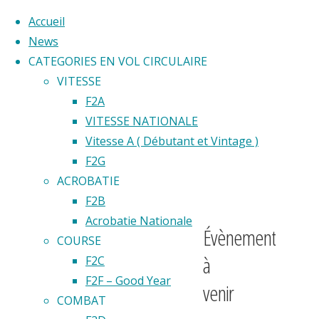
Accueil
News
CATEGORIES EN VOL CIRCULAIRE
Skip
VITESSE
to
Home
F2A
Back
©2020 Vol circulaire commandé
content
VITESSE NATIONALE
F2G
to
Vitesse A ( Débutant et Vintage )
Top
F2G
F2G
ACROBATIE
F2B
Acrobatie Nationale
Évènement
COURSE
à
F2C
F2F – Good Year
venir
COMBAT