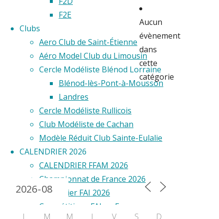
F2D
F2E
Aucun
Clubs
évènement
Aero Club de Saint-Étienne
dans
Aéro Model Club du Limousin
cette
Cercle Modéliste Blénod Lorraine
catégorie
Blénod-lès-Pont-à-Mousson
Partager
Landres
Cercle Modéliste Rullicois
Club Modéliste de Cachan
Modèle Réduit Club Sainte-Eulalie
CALENDRIER 2026
Calendrier 2024
CALENDRIER FFAM 2026
Championnat de France 2026
Calendrier FAI 2026
Compétitions FAI en France
L
M
M
J
V
S
D