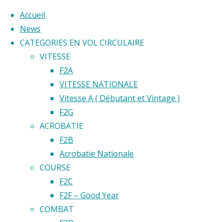
Accueil
News
CATEGORIES EN VOL CIRCULAIRE
Skip
VITESSE
to
Home
F2A
Back
©2020 Vol circulaire commandé
content
VITESSE NATIONALE
Open
to
Vitesse A ( Débutant et Vintage )
de Paris
Top
F2G
ACROBATIE
Open
F2B
Acrobatie Nationale
de
COURSE
F2C
F2F – Good Year
Paris
COMBAT