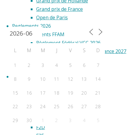
Grand prix de Hollande
Grand prix de France
Open de Paris
Calendrier 2024
Reglements 2026
Règlements FFAM
Règlement Fédéral VCC 2026
L
M
M
J
V
S
D
Annexe Sélection Equipe de France 2027
Règlements FAI
1
2
3
4
5
6
7
Règlement VCC FAI 2026
RESULTATS
8
9
10
11
12
13
14
Championnats de France
15
16
17
18
19
20
21
WORLD CUP
F2A
22
23
24
25
26
27
28
F2B
F2C
29
30
1
2
3
4
5
F2D
Évènements a venir