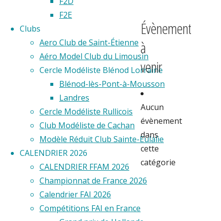
F2D
F2E
Évènement
Clubs
Aero Club de Saint-Étienne
à
Aéro Model Club du Limousin
venir
Cercle Modéliste Blénod Lorraine
Blénod-lès-Pont-à-Mousson
Landres
Aucun
Cercle Modéliste Rullicois
évènement
Club Modéliste de Cachan
dans
Modèle Réduit Club Sainte-Eulalie
cette
CALENDRIER 2026
catégorie
CALENDRIER FFAM 2026
Partager
Championnat de France 2026
Calendrier FAI 2026
Compétitions FAI en France