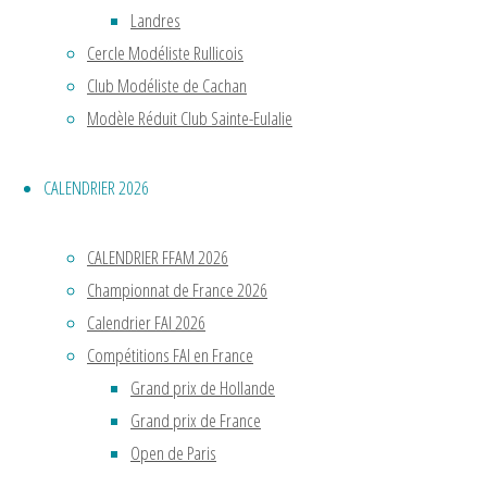
années
Landres
2000
Cercle Modéliste Rullicois
avec
Club Modéliste de Cachan
les
Modèle Réduit Club Sainte-Eulalie
sociétaires
de
CALENDRIER 2026
l’Aéro
Club
de
CALENDRIER FFAM 2026
Saint
Championnat de France 2026
Etienne
Calendrier FAI 2026
:
Compétitions FAI en France
Rémi
Grand prix de Hollande
et
Grand prix de France
Gilbert
Open de Paris
Béringer