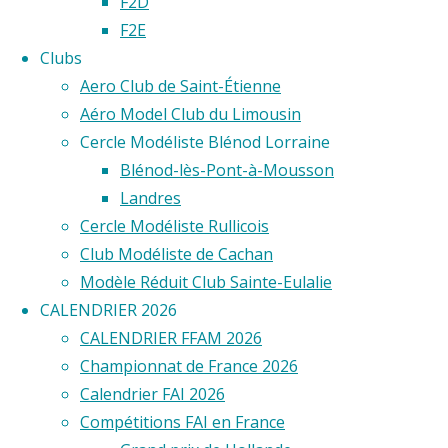
F2D
horizontaux
F2E
et
Clubs
verticaux,
Aero Club de Saint-Étienne
trèfles
Aéro Model Club du Limousin
à
Cercle Modéliste Blénod Lorraine
quatre
Blénod-lès-Pont-à-Mousson
feuilles,
Landres
autant
Cercle Modéliste Rullicois
de
Club Modéliste de Cachan
termes
Modèle Réduit Club Sainte-Eulalie
qui
CALENDRIER 2026
désignent
CALENDRIER FFAM 2026
les
Championnat de France 2026
figures
Calendrier FAI 2026
que
Compétitions FAI en France
peuvent