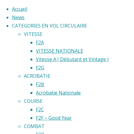
Accueil
News
CATEGORIES EN VOL CIRCULAIRE
Skip
VITESSE
to
Home
F2A
Back
©2020 Vol circulaire commandé
content
VITESSE NATIONALE
F2B
to
Vitesse A ( Débutant et Vintage )
F2B
Top
F2G
ACROBATIE
F2B
Loopings,
Acrobatie Nationale
renversements,
COURSE
vols
F2C
dos,
F2F – Good Year
sabliers,
COMBAT
huit