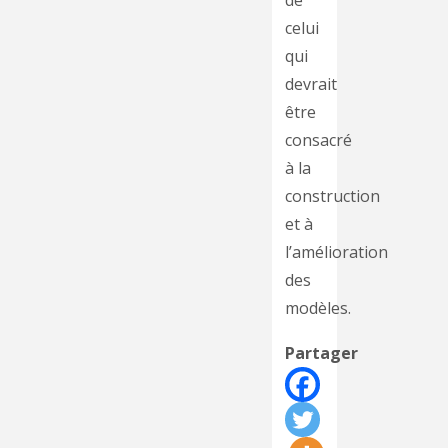
celui
qui
devrait
être
consacré
à la
construction
et à
l’amélioration
des
modèles.
Partager