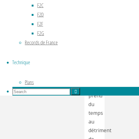
F2C
discipline
F2D
réclame
F2F
des
F2G
heures
Records de France
de
vols,
si
Technique
possible
coachées.
Plans
Cela
Search
Search
prend
for:
Search
du
temps
au
détriment
de