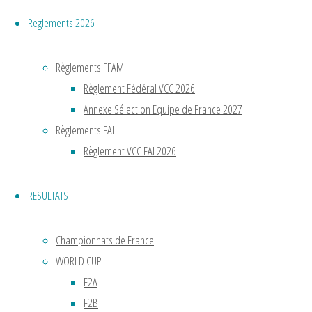
et du
Reglements 2026
CM
Rouillé
:
Règlements FFAM
Serge
Règlement Fédéral VCC 2026
Delabarde.
Annexe Sélection Equipe de France 2027
Elle
Règlements FAI
est
Règlement VCC FAI 2026
aujourd’hui
en
RESULTATS
reconstruction
avec
Championnats de France
des
jeunes
WORLD CUP
prometteurs.
F2A
F2B
Cette