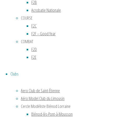
F2B
requises
et
Acrobatie Nationale
son
COURSE
déroulement
F2C
à la
F2F – Good Year
voltige
COMBAT
RC.
F2D
La
F2E
France
a eu
Clubs
ses
heures
de
Aero Club de Saint-Étienne
gloire
Aéro Model Club du Limousin
dans
Cercle Modéliste Blénod Lorraine
les
Blénod-lès-Pont-à-Mousson