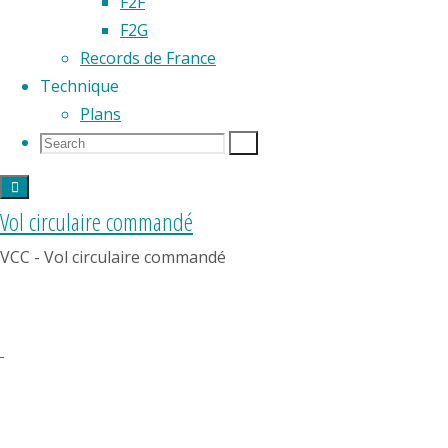
F2F
faire
F2G
effectuer
Records de France
à un
Technique
modèle
Plans
un
Search
Search
Search
programme
for:
de
figures
Vol circulaire commandé
imposées
VCC - Vol circulaire commandé
dans
un
ordre
précis.
Selon
la
catégorie,