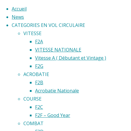
Accueil
News
CATEGORIES EN VOL CIRCULAIRE
Skip
VITESSE
to
Home
F2A
Back
©2020 Vol circulaire commandé
content
VITESSE NATIONALE
F2D
to
Vitesse A ( Débutant et Vintage )
F2D
Top
F2G
ACROBATIE
F2B
Partager
Acrobatie Nationale
COURSE
F2C
F2F – Good Year
COMBAT
Calendrier 2024