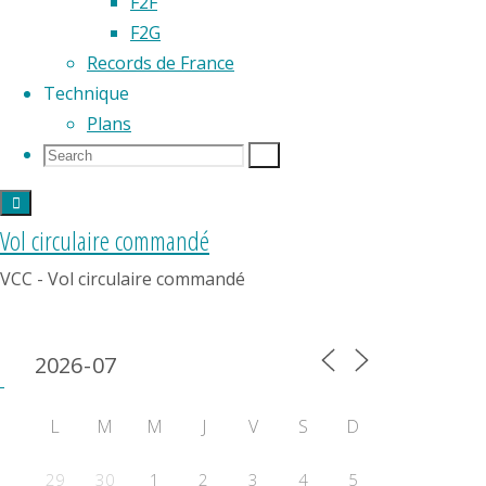
F2F
F2G
Records de France
Technique
Plans
Partager
Search
Search
Search
for:
Vol circulaire commandé
VCC - Vol circulaire commandé
Calendrier 2024
L
M
M
J
V
S
D
29
30
1
2
3
4
5