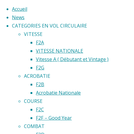
Accueil
News
CATEGORIES EN VOL CIRCULAIRE
Skip
VITESSE
to
Home
F2A
Back
©2020 Vol circulaire commandé
content
VITESSE NATIONALE
Règlement
to
Vitesse A ( Débutant et Vintage )
VCC FAI
Top
F2G
2026
ACROBATIE
F2B
Règlem
Acrobatie Nationale
COURSE
F2C
VCC
F2F – Good Year
COMBAT