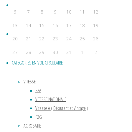
Accueil
6
7
8
9
10
11
12
13
14
15
16
17
18
19
News
20
21
22
23
24
25
26
27
28
29
30
31
1
2
CATEGORIES EN VOL CIRCULAIRE
Évènements a venir
Aucun évènement
VITESSE
Powered by
Fluida
&
WordPress.
F2A
VITESSE NATIONALE
Vitesse A ( Débutant et Vintage )
F2G
ACROBATIE