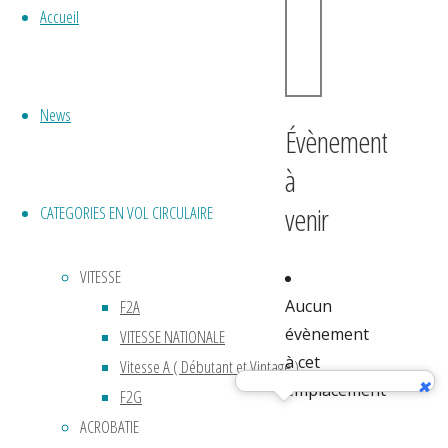
Accueil
News
Évènement
à
venir
CATEGORIES EN VOL CIRCULAIRE
VITESSE
F2A
Aucun
évènement
VITESSE NATIONALE
à cet
Vitesse A ( Débutant et Vintage )
emplacement
F2G
ACROBATIE