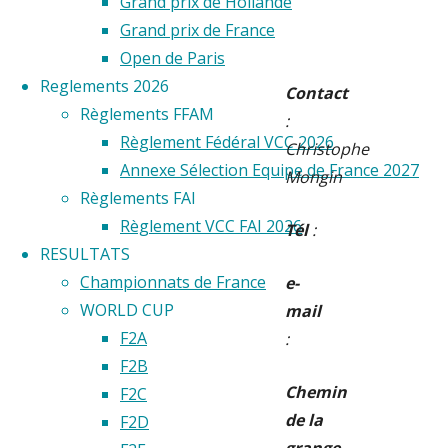
Grand prix de Hollande
Grand prix de France
Open de Paris
Reglements 2026
Contact
Règlements FFAM
:
Règlement Fédéral VCC 2026
Christophe
Annexe Sélection Equipe de France 2027
Mongin
Règlements FAI
Règlement VCC FAI 2026
Tél
:
RESULTATS
Championnats de France
e-
WORLD CUP
mail
F2A
:
F2B
Chemin
F2C
de la
F2D