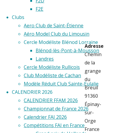
F2D
F2E
Orge
Clubs
Aero Club de Saint-Étienne
Aéro Model Club du Limousin
Cercle Modéliste Blénod Lorraine
Adresse
Blénod-lès-Pont-à-Mousson
Chemin
Landres
de la
Cercle Modéliste Rullicois
grange
Club Modéliste de Cachan
du
Modèle Réduit Club Sainte-Eulalie
Breuil
CALENDRIER 2026
91360
CALENDRIER FFAM 2026
Épinay-
Championnat de France 2026
sur-
Calendrier FAI 2026
Orge
Compétitions FAI en France
France