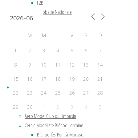
F2B
Calendrier 2024
Acrobatie Nationale
COURSE
F2C
L
M
M
J
V
S
D
F2F – Good Year
COMBAT
1
2
3
4
5
6
7
F2D
8
9
10
11
12
13
14
F2E
15
16
17
18
19
20
21
Clubs
22
23
24
25
26
27
28
Aero Club de Saint-Étienne
29
30
1
2
3
4
5
Aéro Model Club du Limousin
Évènements a venir
Cercle Modéliste Blénod Lorraine
Aucun évènement
Blénod-lès-Pont-à-Mousson