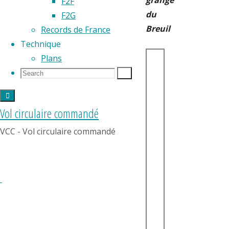
grange
F2F
du
F2G
Breuil
Records de France
Technique
Plans
Search
Search
Search
for:
Vol circulaire commandé
VCC - Vol circulaire commandé