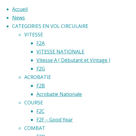
Accueil
News
CATEGORIES EN VOL CIRCULAIRE
Skip
VITESSE
to
Home
F2A
Back
©2020 Vol circulaire commandé
content
VITESSE NATIONALE
Emplaceme
to
Vitesse A ( Débutant et Vintage )
Les
Les
Top
F2G
Mouettes
ACROBATIE
d’Épinay-
Mouett
F2B
sur-
Acrobatie Nationale
Orge
COURSE
d’Épina
F2C
F2F – Good Year
sur-
COMBAT