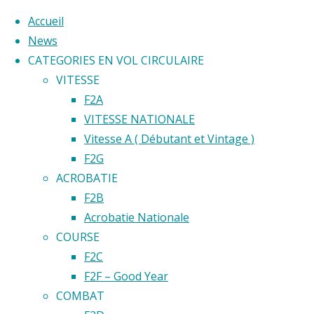
Accueil
News
CATEGORIES EN VOL CIRCULAIRE
Skip
VITESSE
to
Home
F2A
Back
©2020 Vol circulaire commandé
content
VITESSE NATIONALE
Emplaceme
to
Vitesse A ( Débutant et Vintage )
Cercle
Top
F2G
Cercle
ACROBATIE
Modéliste
Modélis
F2B
de
Acrobatie Nationale
Dambenois
COURSE
de
F2C
F2F – Good Year
Damben
COMBAT