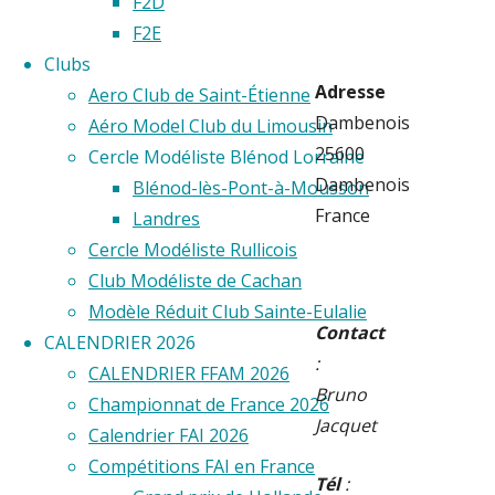
F2D
F2E
Clubs
Adresse
Aero Club de Saint-Étienne
Dambenois
Aéro Model Club du Limousin
25600
Cercle Modéliste Blénod Lorraine
Dambenois
Blénod-lès-Pont-à-Mousson
France
Landres
Cercle Modéliste Rullicois
Club Modéliste de Cachan
Modèle Réduit Club Sainte-Eulalie
Contact
CALENDRIER 2026
:
CALENDRIER FFAM 2026
Bruno
Championnat de France 2026
Jacquet
Calendrier FAI 2026
Compétitions FAI en France
Tél
: