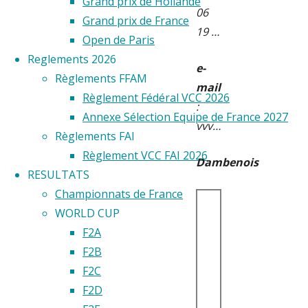
Grand prix de Hollande
06
Grand prix de France
19 …
Open de Paris
Reglements 2026
e-
Règlements FFAM
mail
Règlement Fédéral VCC 2026
:
Annexe Sélection Equipe de France 2027
vvv…
Règlements FAI
Règlement VCC FAI 2026
Dambenois
RESULTATS
Championnats de France
WORLD CUP
F2A
F2B
F2C
F2D