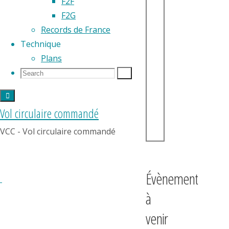
F2F
F2G
Records de France
Technique
Plans
Search
Search
Search
for:
Vol circulaire commandé
VCC - Vol circulaire commandé
Évènement
à
venir