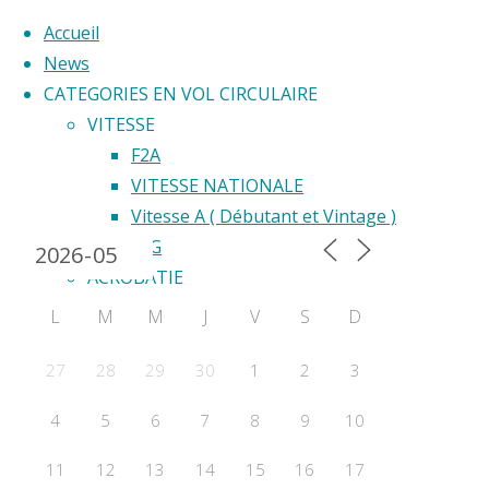
Accueil
News
CATEGORIES EN VOL CIRCULAIRE
Skip
VITESSE
to
F2A
Back
content
VITESSE NATIONALE
Calendrier 2024
to
Vitesse A ( Débutant et Vintage )
Top
F2G
ACROBATIE
F2B
L
M
M
J
V
S
D
Acrobatie Nationale
COURSE
27
28
29
30
1
2
3
F2C
4
5
6
7
8
9
10
F2F – Good Year
COMBAT
11
12
13
14
15
16
17