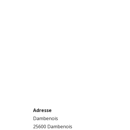
Home
Emplacement
Cercle Modéliste de Dambenois
Cercle Modélist
Dambenois
Adresse
Dambenois
25600 Dambenois