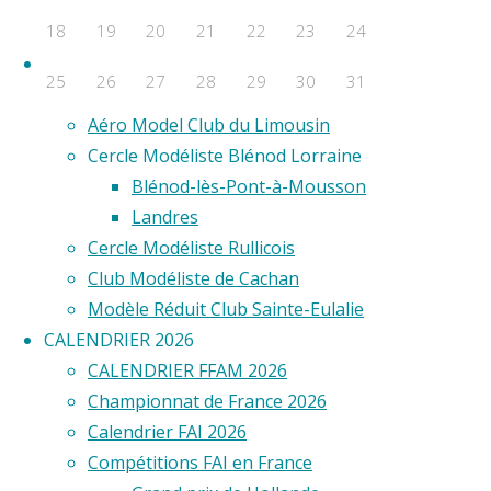
F2D
18
19
20
21
22
23
24
F2E
Clubs
25
26
27
28
29
30
31
Aero Club de Saint-Étienne
Aéro Model Club du Limousin
Évènements a venir
Cercle Modéliste Blénod Lorraine
Aucun évènement
Blénod-lès-Pont-à-Mousson
©2020 Vol circulaire commandé
Landres
Cercle Modéliste Rullicois
Club Modéliste de Cachan
Modèle Réduit Club Sainte-Eulalie
CALENDRIER 2026
CALENDRIER FFAM 2026
Championnat de France 2026
Calendrier FAI 2026
Compétitions FAI en France