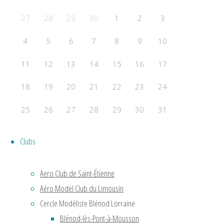
F2B
27
28
29
30
1
2
3
Acrobatie Nationale
COURSE
4
5
6
7
8
9
10
F2C
F2F – Good Year
11
12
13
14
15
16
17
COMBAT
18
19
20
21
22
23
24
F2D
F2E
25
26
27
28
29
30
31
Évènements a venir
Clubs
Aucun évènement
Powered by
Fluida
&
WordPress.
Aero Club de Saint-Étienne
Aéro Model Club du Limousin
Cercle Modéliste Blénod Lorraine
Blénod-lès-Pont-à-Mousson