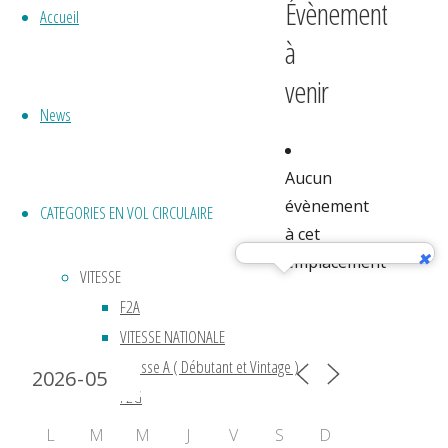
Évènement
Accueil
à
venir
News
Aucun
évènement
CATEGORIES EN VOL CIRCULAIRE
à cet
emplacement
VITESSE
F2A
Calendrier 2024
VITESSE NATIONALE
Vitesse A ( Débutant et Vintage )
F2G
ACROBATIE
L
M
M
J
V
S
D