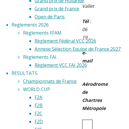
Grand prix de Hollande
Vallet
Grand prix de France
Open de Paris
Tél
:
Reglements 2026
06
Règlements FFAM
19 …
Règlement Fédéral VCC 2026
Annexe Sélection Equipe de France 2027
e-
Règlements FAI
mail
Règlement VCC FAI 2026
:
RESULTATS
Championnats de France
Aérodrome
WORLD CUP
de
F2A
Chartres
F2B
Métropole
F2C
F2D