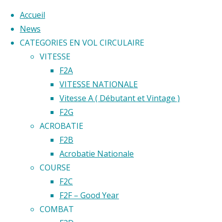
Accueil
News
CATEGORIES EN VOL CIRCULAIRE
Skip
VITESSE
to
Home
F2A
Back
©2020 Vol circulaire commandé
content
VITESSE NATIONALE
Emplaceme
to
Vitesse A ( Débutant et Vintage )
Club
Club
Top
F2G
d’Aéromodé
ACROBATIE
de
d’Aéro
F2B
Chartres
Acrobatie Nationale
COURSE
de
F2C
F2F – Good Year
Chartre
COMBAT