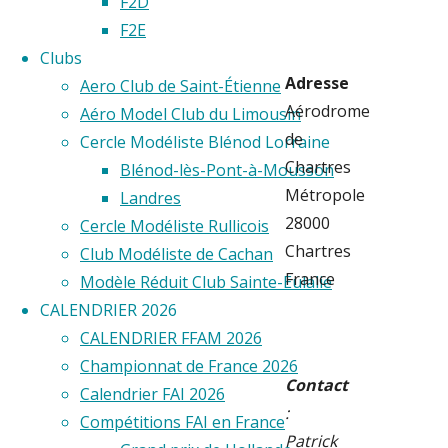
F2D
F2E
Clubs
Adresse
Aero Club de Saint-Étienne
Aérodrome
Aéro Model Club du Limousin
de
Cercle Modéliste Blénod Lorraine
Chartres
Blénod-lès-Pont-à-Mousson
Métropole
Landres
28000
Cercle Modéliste Rullicois
Chartres
Club Modéliste de Cachan
France
Modèle Réduit Club Sainte-Eulalie
CALENDRIER 2026
CALENDRIER FFAM 2026
Championnat de France 2026
Contact
Calendrier FAI 2026
:
Compétitions FAI en France
Patrick