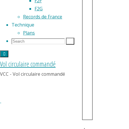
F2F
F2G
Records de France
Technique
Plans
Search
Search
Search
for:
Vol circulaire commandé
VCC - Vol circulaire commandé