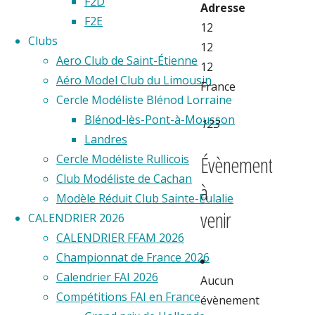
F2D
Adresse
F2E
12
Clubs
12
Aero Club de Saint-Étienne
12
Aéro Model Club du Limousin
France
Cercle Modéliste Blénod Lorraine
Blénod-lès-Pont-à-Mousson
123
Landres
Évènement
Cercle Modéliste Rullicois
Club Modéliste de Cachan
à
Modèle Réduit Club Sainte-Eulalie
venir
CALENDRIER 2026
CALENDRIER FFAM 2026
Championnat de France 2026
Calendrier FAI 2026
Aucun
Compétitions FAI en France
évènement