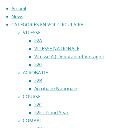
Accueil
News
CATEGORIES EN VOL CIRCULAIRE
Skip
VITESSE
to
Home
F2A
Back
©2020 Vol circulaire commandé
content
VITESSE NATIONALE
Emplaceme
to
Vitesse A ( Débutant et Vintage )
test 2
test
Top
F2G
emplaceme
ACROBATIE
2
F2B
Acrobatie Nationale
COURSE
emplac
F2C
F2F – Good Year
COMBAT