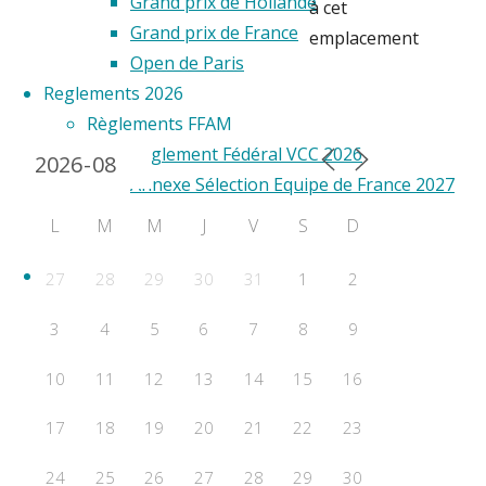
Grand prix de Hollande
à cet
Grand prix de France
emplacement
Open de Paris
Reglements 2026
Calendrier 2024
Règlements FFAM
Règlement Fédéral VCC 2026
Annexe Sélection Equipe de France 2027
Règlements FAI
L
M
M
J
V
S
D
Règlement VCC FAI 2026
RESULTATS
27
28
29
30
31
1
2
Championnats de France
3
4
5
6
7
8
9
WORLD CUP
F2A
10
11
12
13
14
15
16
F2B
F2C
17
18
19
20
21
22
23
F2D
24
25
26
27
28
29
30