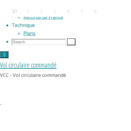
F2F
F2G
31
1
2
3
4
5
6
Records de France
Évènements a venir
Technique
Plans
Aucun évènement
Search
Search
Search
Powered by
Fluida
&
WordPress.
for:
Vol circulaire commandé
VCC - Vol circulaire commandé