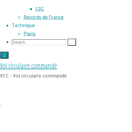
F2F
F2G
Évènements a venir
Records de France
Aucun évènement
Technique
Powered by
Fluida
&
WordPress.
Plans
Search
Search
Search
for:
Vol circulaire commandé
VCC - Vol circulaire commandé