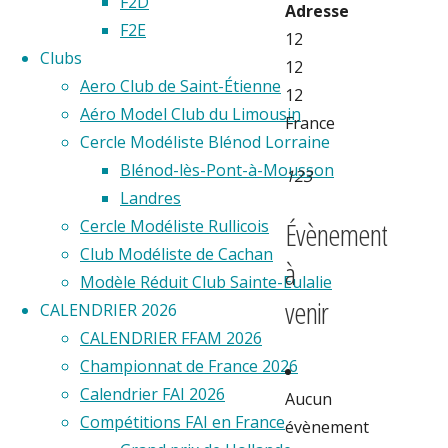
F2D
Adresse
F2E
12
Clubs
12
Aero Club de Saint-Étienne
12
Aéro Model Club du Limousin
France
Cercle Modéliste Blénod Lorraine
Blénod-lès-Pont-à-Mousson
123
Landres
Évènement
Cercle Modéliste Rullicois
Club Modéliste de Cachan
à
Modèle Réduit Club Sainte-Eulalie
venir
CALENDRIER 2026
CALENDRIER FFAM 2026
Championnat de France 2026
Calendrier FAI 2026
Aucun
Compétitions FAI en France
évènement