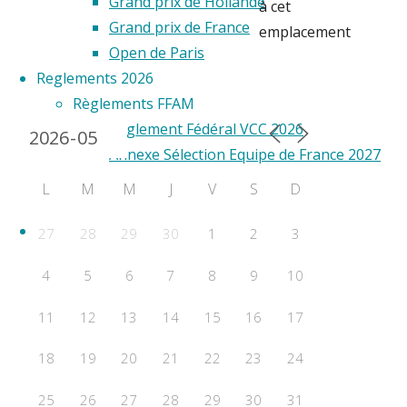
Grand prix de Hollande
à cet
Grand prix de France
emplacement
Open de Paris
Reglements 2026
Calendrier 2024
Règlements FFAM
Règlement Fédéral VCC 2026
Annexe Sélection Equipe de France 2027
Règlements FAI
L
M
M
J
V
S
D
Règlement VCC FAI 2026
RESULTATS
27
28
29
30
1
2
3
Championnats de France
4
5
6
7
8
9
10
WORLD CUP
F2A
11
12
13
14
15
16
17
F2B
F2C
18
19
20
21
22
23
24
F2D
25
26
27
28
29
30
31