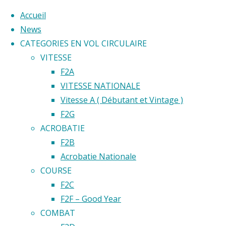
Accueil
News
CATEGORIES EN VOL CIRCULAIRE
Skip
VITESSE
to
Home
F2A
Back
©2020 Vol circulaire commandé
content
VITESSE NATIONALE
Emplaceme
to
Vitesse A ( Débutant et Vintage )
test 2
test
Top
F2G
emplaceme
ACROBATIE
2
F2B
Acrobatie Nationale
COURSE
emplac
F2C
F2F – Good Year
COMBAT