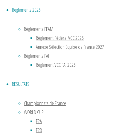
"CHAMPIONNAT
suite
Reglements 2026
DE
FRANCE
Règlements FFAM
2022"
Règlement Fédéral VCC 2026
Annexe Sélection Equipe de France 2027
Règlements FAI
CHAMPIO
Règlement VCC FAI 2026
DE
RESULTATS
FRANCE
Championnats de France
2023
WORLD CUP
F2A
F2B
Lire