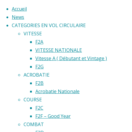
Accueil
News
CATEGORIES EN VOL CIRCULAIRE
Skip
VITESSE
to
F2A
content
Home
VITESSE NATIONALE
Back
©2020 Vol circulaire commandé
Vitesse A ( Débutant et Vintage )
Résultats
to
F2G
Archive
Catégorie 
Top
ACROBATIE
for
F2B
category
Acrobatie Nationale
"Résultats
Résultats
COURSE
Championnat
F2C
de France"
F2F – Good Year
Champion
COMBAT