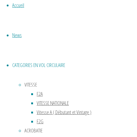
Accueil
La
météo
…
News
Lire
la
"CHAMPIONNAT
suite
DE
CATEGORIES EN VOL CIRCULAIRE
FRANCE
2025"
VITESSE
F2A
VITESSE NATIONALE
CHAMPIO
Vitesse A ( Débutant et Vintage )
F2G
DE
ACROBATIE