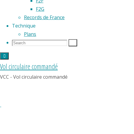
F2F
France
F2G
de
Records de France
Vol
Technique
Circulaire
Plans
Commandé
Search
Search
Search
organisés
for:
par
les
Vol circulaire commandé
Cercle
VCC - Vol circulaire commandé
Modéliste
Rullicois
à
Rouillé
dans
la
Vienne.