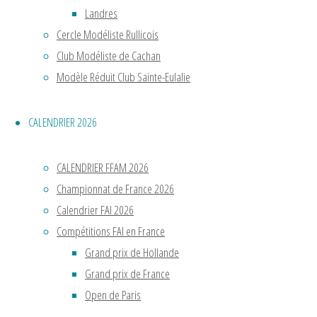
Landres
Lire
Cercle Modéliste Rullicois
la
Club Modéliste de Cachan
"CHAMPIONNAT
suite
Modèle Réduit Club Sainte-Eulalie
DE
FRANCE
2024"
CHAMPIO
CALENDRIER 2026
DE
CALENDRIER FFAM 2026
Championnat de France 2026
FRANCE
Calendrier FAI 2026
Compétitions FAI en France
2022
Grand prix de Hollande
Grand prix de France
Lire
Open de Paris
la