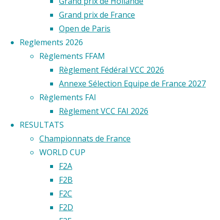
Grand prix de Hollande
FRANCE
Grand prix de France
Open de Paris
2025
Reglements 2026
Règlements FFAM
Règlement Fédéral VCC 2026
Les
Annexe Sélection Equipe de France 2027
23 et
Règlements FAI
24
Règlement VCC FAI 2026
août
RESULTATS
derniers
Championnats de France
ont
WORLD CUP
eu
F2A
lieu
F2B
les
F2C
championnats
F2D
de