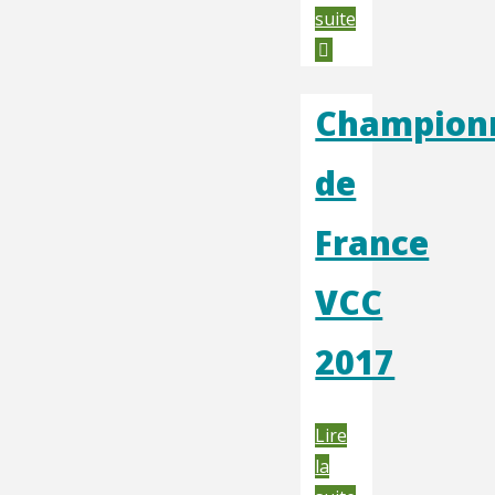
"Championnat
suite
de
France
VCC
Champion
2018"
de
France
VCC
2017
Lire
la