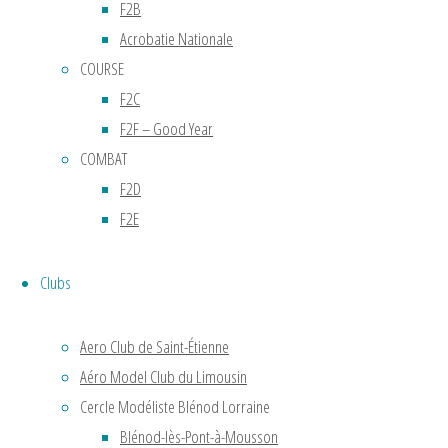
F2B
FRANCE
Acrobatie Nationale
COURSE
2024
F2C
F2F – Good Year
Les
COMBAT
jeunes
F2D
de la
F2E
Vitesse
A
Clubs
Résultats
des
Aero Club de Saint-Étienne
Championnats
Aéro Model Club du Limousin
de
France
Cercle Modéliste Blénod Lorraine
2024
Blénod-lès-Pont-à-Mousson