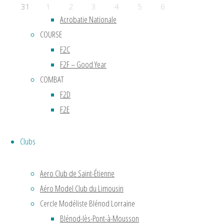
F2B
31
1
2
3
4
5
6
Acrobatie Nationale
Évènements a venir
COURSE
F2C
Aucun évènement
F2F – Good Year
Powered by
Fluida
&
WordPress.
COMBAT
F2D
F2E
Clubs
Aero Club de Saint-Étienne
Aéro Model Club du Limousin
Cercle Modéliste Blénod Lorraine
Blénod-lès-Pont-à-Mousson