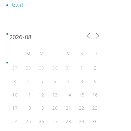
2027
Accueil
Calendrier 2024
News
L
M
M
J
V
S
D
CATEGORIES EN VOL CIRCULAIRE
27
28
29
30
31
1
2
VITESSE
3
4
5
6
7
8
9
F2A
10
11
12
13
14
15
16
VITESSE NATIONALE
Vitesse A ( Débutant et Vintage )
17
18
19
20
21
22
23
F2G
24
25
26
27
28
29
30
ACROBATIE