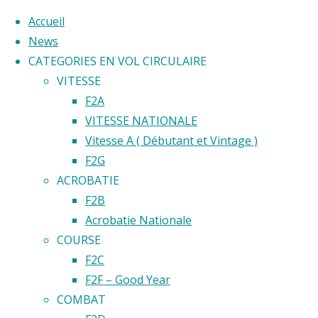
Accueil
News
CATEGORIES EN VOL CIRCULAIRE
Skip
VITESSE
to
Home
F2A
Back
©2020 Vol circulaire commandé
content
VITESSE NATIONALE
Résultats
to
Vitesse A ( Débutant et Vintage )
CHAMP
Top
F2G
Résultats
ACROBATIE
Championn
DE
F2B
de
Acrobatie Nationale
France
COURSE
FRANCE
F2C
CHAMPION
F2F – Good Year
DE
2022
COMBAT
FRANCE