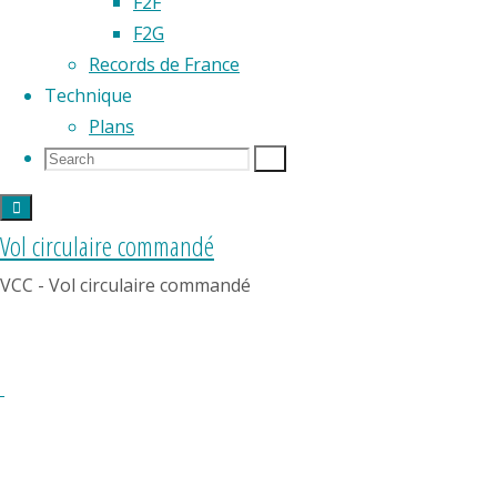
F2F
F2G
Partager
Records de France
Technique
Plans
Search
Search
Search
for:
REGLEMENT
Vol circulaire commandé
FFAM
VCC - Vol circulaire commandé
N°200
2024
Annexe
Sélection
Equipe
de
France