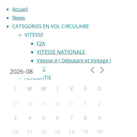
Accueil
News
CATEGORIES EN VOL CIRCULAIRE
Skip
VITESSE
to
F2A
Back
content
VITESSE NATIONALE
Calendrier 2024
to
Vitesse A ( Débutant et Vintage )
Top
F2G
ACROBATIE
F2B
L
M
M
J
V
S
D
Acrobatie Nationale
COURSE
27
28
29
30
31
1
2
F2C
3
4
5
6
7
8
9
F2F – Good Year
COMBAT
10
11
12
13
14
15
16