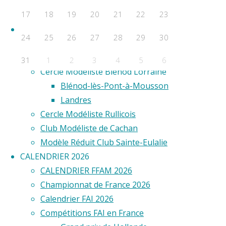
F2D
17
18
19
20
21
22
23
F2E
Clubs
24
25
26
27
28
29
30
Aero Club de Saint-Étienne
Aéro Model Club du Limousin
31
1
2
3
4
5
6
Cercle Modéliste Blénod Lorraine
Évènements a venir
Blénod-lès-Pont-à-Mousson
Landres
Aucun évènement
Cercle Modéliste Rullicois
©2020 Vol circulaire commandé
Club Modéliste de Cachan
Modèle Réduit Club Sainte-Eulalie
CALENDRIER 2026
CALENDRIER FFAM 2026
Championnat de France 2026
Calendrier FAI 2026
Compétitions FAI en France