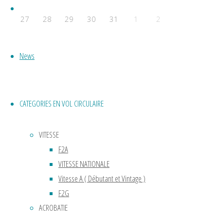
Accueil
27
28
29
30
31
1
2
Évènements a venir
News
Aucun évènement
Powered by
Fluida
&
WordPress.
CATEGORIES EN VOL CIRCULAIRE
VITESSE
F2A
VITESSE NATIONALE
Vitesse A ( Débutant et Vintage )
F2G
ACROBATIE