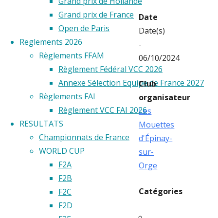
Grand prix de Hollande
Grand prix de France
Date
Open de Paris
Date(s)
Reglements 2026
-
Règlements FFAM
06/10/2024
Règlement Fédéral VCC 2026
Annexe Sélection Equipe de France 2027
Club
Règlements FAI
organisateur
Règlement VCC FAI 2026
Les
RESULTATS
Mouettes
Championnats de France
d'Épinay-
WORLD CUP
sur-
F2A
Orge
F2B
Catégories
F2C
F2D