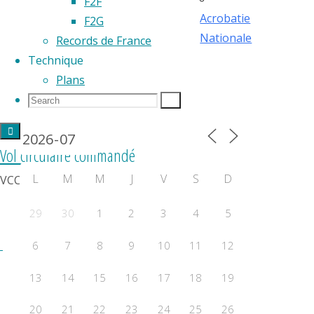
F2F
Acrobatie
F2G
Nationale
Records de France
Technique
Plans
Search
Search
Search
Calendrier 2024
for:
Vol circulaire commandé
L
M
M
J
V
S
D
VCC - Vol circulaire commandé
29
30
1
2
3
4
5
6
7
8
9
10
11
12
13
14
15
16
17
18
19
20
21
22
23
24
25
26