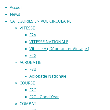
Accueil
News
CATEGORIES EN VOL CIRCULAIRE
Skip
VITESSE
to
F2A
content
Home
VITESSE NATIONALE
Back
©2020 Vol circulaire commandé
Vitesse A ( Débutant et Vintage )
Évènement
to
F2G
Top
ACROBATIE
COMPETIT
F2B
FEDERALE
Acrobatie Nationale
LES
COURSE
MOUETTES
F2C
EPINAY
COMPET
F2F – Good Year
SUR
COMBAT
ORGE