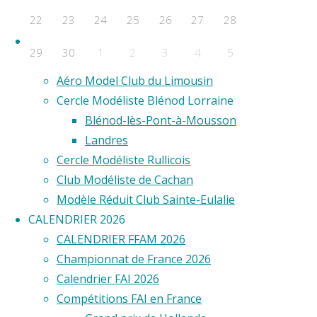
F2D
22
23
24
25
26
27
28
F2E
Clubs
29
30
1
2
3
4
5
Aero Club de Saint-Étienne
Aéro Model Club du Limousin
Évènements a venir
Cercle Modéliste Blénod Lorraine
Aucun évènement
Blénod-lès-Pont-à-Mousson
©2020 Vol circulaire commandé
Landres
Cercle Modéliste Rullicois
Club Modéliste de Cachan
Modèle Réduit Club Sainte-Eulalie
CALENDRIER 2026
CALENDRIER FFAM 2026
Championnat de France 2026
Calendrier FAI 2026
Compétitions FAI en France