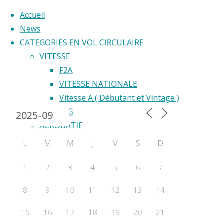
Accueil
News
CATEGORIES EN VOL CIRCULAIRE
Skip
VITESSE
to
F2A
Back
content
VITESSE NATIONALE
Calendrier 2024
to
Vitesse A ( Débutant et Vintage )
Top
F2G
ACROBATIE
F2B
L
M
M
J
V
S
D
Acrobatie Nationale
COURSE
1
2
3
4
5
6
7
F2C
8
9
10
11
12
13
14
F2F – Good Year
COMBAT
15
16
17
18
19
20
21