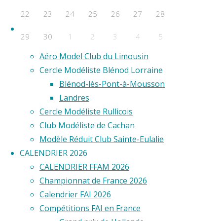
F2D
22
23
24
25
26
27
28
F2E
Clubs
29
30
1
2
3
4
5
Aero Club de Saint-Étienne
Aéro Model Club du Limousin
Évènements a venir
Cercle Modéliste Blénod Lorraine
Aucun évènement
Blénod-lès-Pont-à-Mousson
©2020 Vol circulaire commandé
Landres
Cercle Modéliste Rullicois
Club Modéliste de Cachan
Modèle Réduit Club Sainte-Eulalie
CALENDRIER 2026
CALENDRIER FFAM 2026
Championnat de France 2026
Calendrier FAI 2026
Compétitions FAI en France