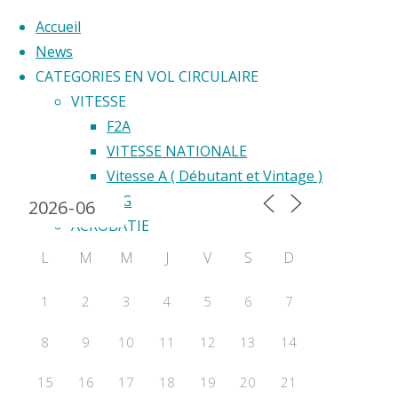
Accueil
News
CATEGORIES EN VOL CIRCULAIRE
Skip
VITESSE
to
F2A
Back
content
VITESSE NATIONALE
Calendrier 2024
to
Vitesse A ( Débutant et Vintage )
Top
F2G
ACROBATIE
F2B
L
M
M
J
V
S
D
Acrobatie Nationale
COURSE
1
2
3
4
5
6
7
F2C
8
9
10
11
12
13
14
F2F – Good Year
COMBAT
15
16
17
18
19
20
21