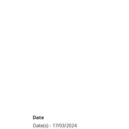
Home
Évènement
CONCOURS ACROBATIE INDOOR
CONCOURS ACR
INDOOR
Date
Date(s) - 17/03/2024