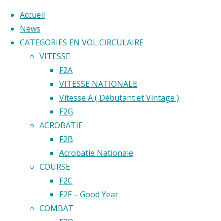
Accueil
News
CATEGORIES EN VOL CIRCULAIRE
Skip
VITESSE
to
Home
F2A
Back
©2020 Vol circulaire commandé
content
VITESSE NATIONALE
Évènement
to
Vitesse A ( Débutant et Vintage )
Top
F2G
Concours
ACROBATIE
Du
F2B
Printemps
Acrobatie Nationale
du CMC
COURSE
2023
Concou
F2C
F2F – Good Year
COMBAT
Du