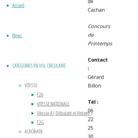
de
Accueil
Cachan
Concours
de
News
Printemps
Contact
CATEGORIES EN VOL CIRCULAIRE
:
Gérard
VITESSE
Billon
F2A
Tél :
VITESSE NATIONALE
06
Vitesse A ( Débutant et Vintage )
22
F2G
25
ACROBATIE
30