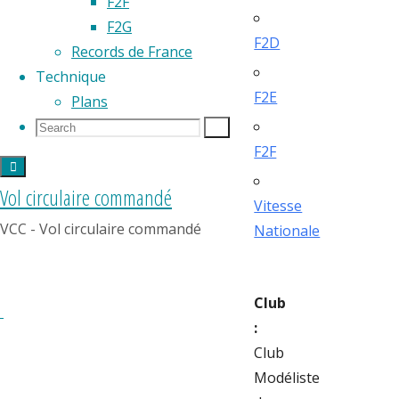
F2F
F2G
F2D
Records de France
Technique
F2E
Plans
Search
Search
Search
for:
F2F
Vol circulaire commandé
Vitesse
VCC - Vol circulaire commandé
Nationale
Club
:
Club
Modéliste