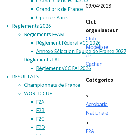
Grand prix de Hollande
09/04/2023
Grand prix de France
Open de Paris
Club
Reglements 2026
organisateur
Règlements FFAM
Club
Règlement Fédéral VCC 2026
Modéliste
Annexe Sélection Equipe de France 2027
de
Règlements FAI
Cachan
Règlement VCC FAI 2026
RESULTATS
Catégories
Championnats de France
WORLD CUP
F2A
Acrobatie
F2B
Nationale
F2C
F2D
F2A