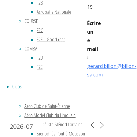
F2B
19
Acrobatie Nationale
COURSE
Écrire
F2C
un
F2F – Good Year
e-
COMBAT
mail
F2D
:
gerard.billon.@billon-
F2E
sa.com
Clubs
Aero Club de Saint-Étienne
Calendrier 2024
Aéro Model Club du Limousin
Cercle Modéliste Blénod Lorraine
Blénod-lès-Pont-à-Mousson