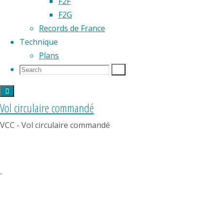
F2F
F2G
Records de France
Technique
Plans
Search
Search
Search
for:
Vol circulaire commandé
Partager
VCC - Vol circulaire commandé
Résultats
World