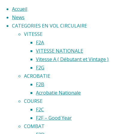
Accueil
News
CATEGORIES EN VOL CIRCULAIRE
Skip
VITESSE
to
Home
F2A
Back
©2020 Vol circulaire commandé
content
VITESSE NATIONALE
Résultats
to
Vitesse A ( Débutant et Vintage )
Top
F2G
Classement
ACROBATIE
World
F2B
Cup
Acrobatie Nationale
Résultats
Résulta
COURSE
World
F2C
Cup
F2F – Good Year
2024
World
COMBAT
F2F