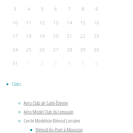
F2B
3
4
5
6
7
8
9
Acrobatie Nationale
COURSE
10
11
12
13
14
15
16
F2C
17
18
19
20
21
22
23
F2F – Good Year
COMBAT
24
25
26
27
28
29
30
F2D
31
1
2
3
4
5
6
F2E
Évènements a venir
Clubs
Aucun évènement
Powered by
Fluida
&
WordPress.
Aero Club de Saint-Étienne
Aéro Model Club du Limousin
Cercle Modéliste Blénod Lorraine
Blénod-lès-Pont-à-Mousson