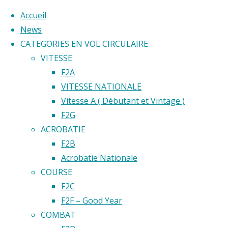
Accueil
News
CATEGORIES EN VOL CIRCULAIRE
Skip
VITESSE
to
Home
F2A
Back
©2020 Vol circulaire commandé
content
VITESSE NATIONALE
Résultats
to
Vitesse A ( Débutant et Vintage )
Top
F2G
Classement
ACROBATIE
World
F2B
Cup
Acrobatie Nationale
Résultats
Résulta
COURSE
World
F2C
Cup
F2F – Good Year
2024
World
COMBAT
F2F