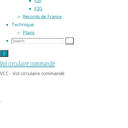
F2F
F2G
Records de France
Technique
Plans
Search
Search
Search
for:
Vol circulaire commandé
Partager
VCC - Vol circulaire commandé
Résultats
World