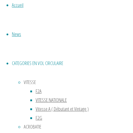
Accueil
La
météo
…
News
Lire
la
"CHAMPIONNAT
suite
DE
CATEGORIES EN VOL CIRCULAIRE
FRANCE
2025"
VITESSE
F2A
VITESSE NATIONALE
CHAMPIO
Vitesse A ( Débutant et Vintage )
F2G
DE
ACROBATIE