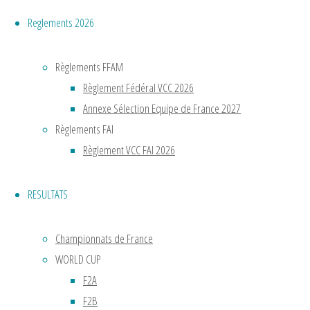
"CHAMPIONNAT
suite
Reglements 2026
DE
FRANCE
Règlements FFAM
2022"
Règlement Fédéral VCC 2026
Annexe Sélection Equipe de France 2027
Règlements FAI
CHAMPIO
Règlement VCC FAI 2026
DE
RESULTATS
FRANCE
Championnats de France
2023
WORLD CUP
F2A
F2B
Lire