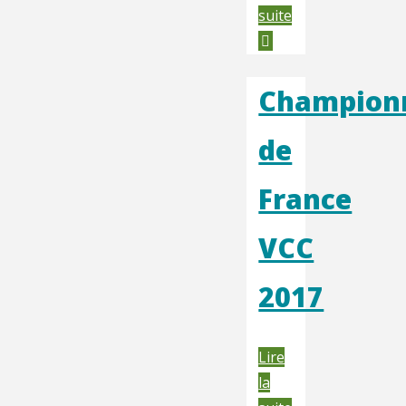
"Championnat
suite
de
France
VCC
Champion
2018"
de
France
VCC
2017
Lire
la