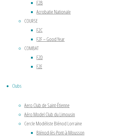
F2B
FRANCE
Acrobatie Nationale
COURSE
2024
F2C
F2F – Good Year
Les
COMBAT
jeunes
F2D
de la
F2E
Vitesse
A
Clubs
Résultats
des
Aero Club de Saint-Étienne
Championnats
Aéro Model Club du Limousin
de
France
Cercle Modéliste Blénod Lorraine
2024
Blénod-lès-Pont-à-Mousson