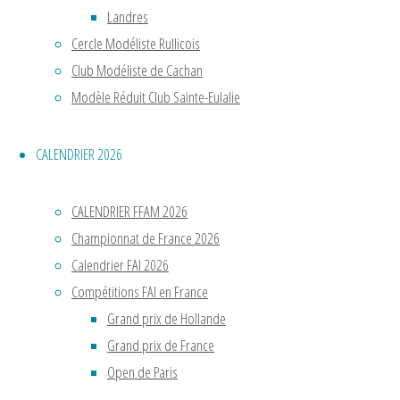
Landres
Lire
Cercle Modéliste Rullicois
la
Club Modéliste de Cachan
"CHAMPIONNAT
suite
Modèle Réduit Club Sainte-Eulalie
DE
FRANCE
2024"
CHAMPIO
CALENDRIER 2026
DE
CALENDRIER FFAM 2026
Championnat de France 2026
FRANCE
Calendrier FAI 2026
Compétitions FAI en France
2022
Grand prix de Hollande
Grand prix de France
Lire
Open de Paris
la