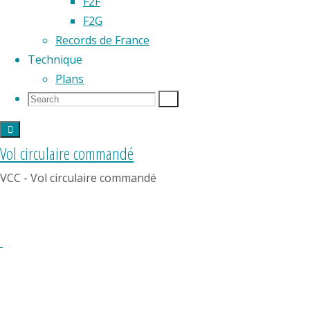
F2F
France
F2G
de
Records de France
Vol
Technique
Circulaire
Plans
Commandé
Search
Search
Search
organisés
for:
par
les
Vol circulaire commandé
Cercle
VCC - Vol circulaire commandé
Modéliste
Rullicois
à
Rouillé
dans
la
Vienne.