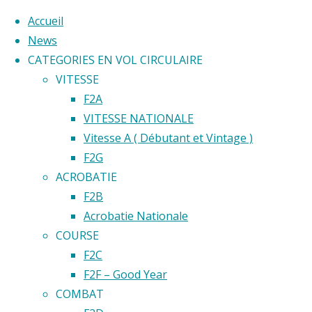
Accueil
News
CATEGORIES EN VOL CIRCULAIRE
Skip
VITESSE
to
F2A
content
Home
VITESSE NATIONALE
Back
©2020 Vol circulaire commandé
Vitesse A ( Débutant et Vintage )
Résultats
to
F2G
Archive
Catégorie 
Top
ACROBATIE
for
F2B
category
Acrobatie Nationale
"Résultats
Résultats
COURSE
Championnat
F2C
de France"
F2F – Good Year
Champion
COMBAT