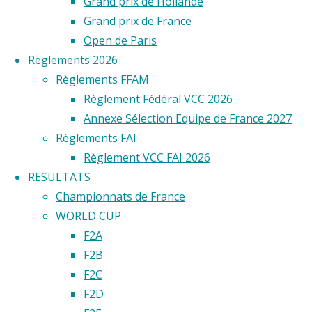
Grand prix de Hollande
FRANCE
Grand prix de France
Open de Paris
2025
Reglements 2026
Règlements FFAM
Règlement Fédéral VCC 2026
Les
Annexe Sélection Equipe de France 2027
23 et
Règlements FAI
24
Règlement VCC FAI 2026
août
RESULTATS
derniers
Championnats de France
ont
WORLD CUP
eu
F2A
lieu
F2B
les
F2C
championnats
F2D
de