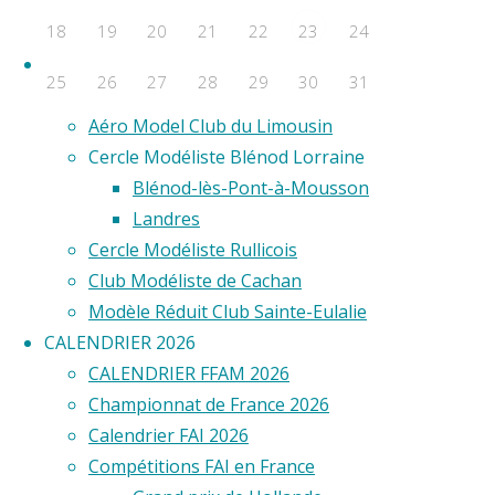
F2D
18
19
20
21
22
24
23
F2E
Clubs
25
26
27
28
29
30
31
Aero Club de Saint-Étienne
Aéro Model Club du Limousin
Évènements a venir
Cercle Modéliste Blénod Lorraine
Aucun évènement
Blénod-lès-Pont-à-Mousson
©2020 Vol circulaire commandé
Landres
Cercle Modéliste Rullicois
Club Modéliste de Cachan
Modèle Réduit Club Sainte-Eulalie
CALENDRIER 2026
CALENDRIER FFAM 2026
Championnat de France 2026
Calendrier FAI 2026
Compétitions FAI en France