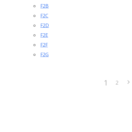
F2B
F2C
F2D
F2E
F2F
F2G
1
2
Partager