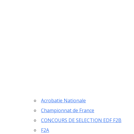
Home
CALENDRIER FFAM 2024
CALENDRIER FFA
Acrobatie Nationale
Championnat de France
CONCOURS DE SELECTION EDF F2B
F2A