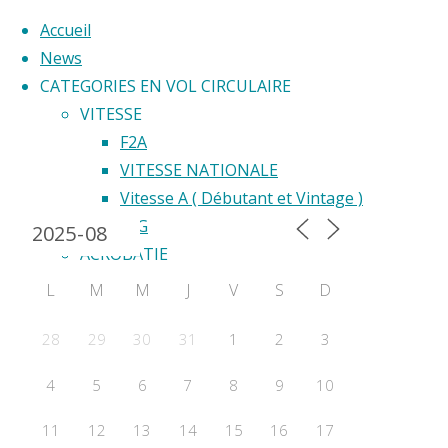
Accueil
News
CATEGORIES EN VOL CIRCULAIRE
Skip
VITESSE
to
F2A
Back
content
VITESSE NATIONALE
Calendrier 2024
to
Vitesse A ( Débutant et Vintage )
Top
F2G
ACROBATIE
F2B
L
M
M
J
V
S
D
Acrobatie Nationale
COURSE
28
29
30
31
1
2
3
F2C
4
5
6
7
8
9
10
F2F – Good Year
COMBAT
11
12
13
14
15
16
17