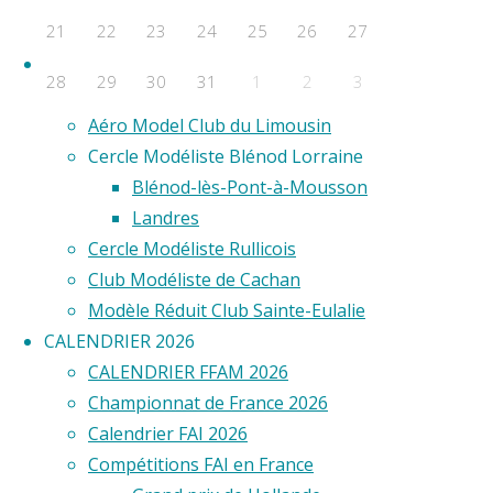
F2D
21
22
23
24
25
26
27
F2E
Clubs
28
29
30
31
1
2
3
Aero Club de Saint-Étienne
Aéro Model Club du Limousin
Évènements a venir
Cercle Modéliste Blénod Lorraine
Aucun évènement
Blénod-lès-Pont-à-Mousson
©2020 Vol circulaire commandé
Landres
Cercle Modéliste Rullicois
Club Modéliste de Cachan
Modèle Réduit Club Sainte-Eulalie
CALENDRIER 2026
CALENDRIER FFAM 2026
Championnat de France 2026
Calendrier FAI 2026
Compétitions FAI en France