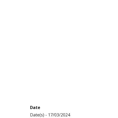
Home
Évènement
CONCOURS ACROBATIE INDOOR
CONCOURS ACR
INDOOR
Date
Date(s) - 17/03/2024