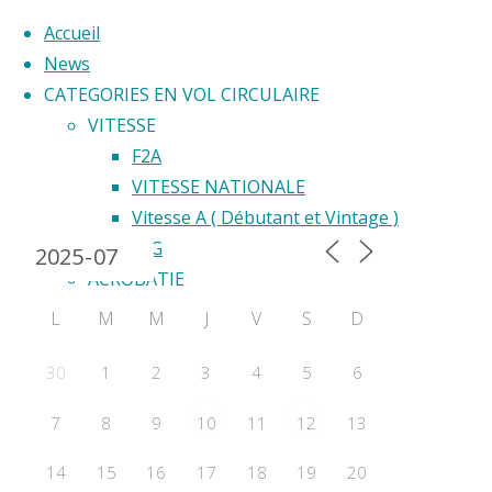
Accueil
News
CATEGORIES EN VOL CIRCULAIRE
Skip
VITESSE
to
F2A
Back
content
VITESSE NATIONALE
Calendrier 2024
to
Vitesse A ( Débutant et Vintage )
Top
F2G
ACROBATIE
F2B
L
M
M
J
V
S
D
Acrobatie Nationale
COURSE
30
1
2
3
4
5
6
F2C
7
8
9
11
13
10
12
F2F – Good Year
COMBAT
14
15
16
17
18
19
20