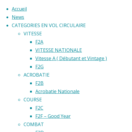
Accueil
News
CATEGORIES EN VOL CIRCULAIRE
Skip
VITESSE
to
Home
F2A
Back
©2020 Vol circulaire commandé
content
VITESSE NATIONALE
Open
to
Vitesse A ( Débutant et Vintage )
de Paris
Top
F2G
ACROBATIE
Open
F2B
Acrobatie Nationale
de
COURSE
F2C
F2F – Good Year
Paris
COMBAT