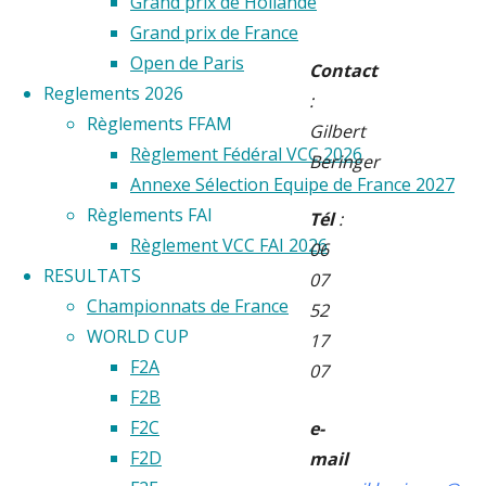
Grand prix de Hollande
Grand prix de France
Open de Paris
Contact
Reglements 2026
:
Règlements FFAM
Gilbert
Règlement Fédéral VCC 2026
Beringer
Annexe Sélection Equipe de France 2027
Règlements FAI
Tél
:
Règlement VCC FAI 2026
06
RESULTATS
07
Championnats de France
52
WORLD CUP
17
F2A
07
F2B
F2C
e-
F2D
mail