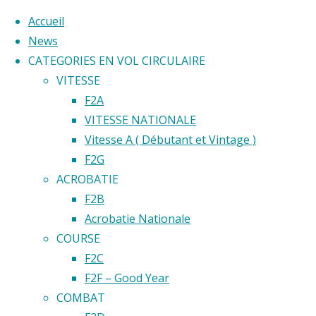
Accueil
News
CATEGORIES EN VOL CIRCULAIRE
Skip
VITESSE
to
Home
F2A
Back
©2020 Vol circulaire commandé
content
VITESSE NATIONALE
Emplaceme
to
Vitesse A ( Débutant et Vintage )
Aero
Aero
Top
F2G
Club de
ACROBATIE
Saint-
Club
F2B
Étienne
Acrobatie Nationale
COURSE
de
F2C
F2F – Good Year
Saint-
COMBAT