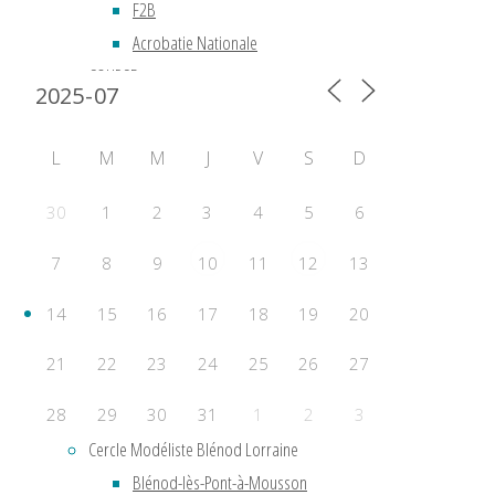
F2B
Calendrier 2024
Acrobatie Nationale
COURSE
F2C
F2F – Good Year
L
M
M
J
V
S
D
COMBAT
F2D
30
1
2
3
4
5
6
F2E
7
8
9
11
13
10
12
Clubs
14
15
16
17
18
19
20
21
22
23
24
25
26
27
Aero Club de Saint-Étienne
Aéro Model Club du Limousin
28
29
30
31
1
2
3
Cercle Modéliste Blénod Lorraine
Évènements a venir
Blénod-lès-Pont-à-Mousson