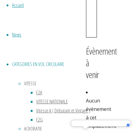
Accueil
News
Évènement
à
CATEGORIES EN VOL CIRCULAIRE
venir
VITESSE
F2A
Aucun
VITESSE NATIONALE
évènement
Vitesse A ( Débutant et Vintage )
à cet
F2G
emplacement
ACROBATIE