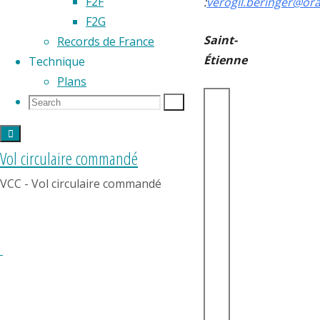
F2F
:
verogil.beringer@ora
F2G
Saint-
Records de France
Étienne
Technique
Plans
Search
Search
Search
for:
Vol circulaire commandé
VCC - Vol circulaire commandé