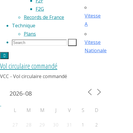
F2F
F2G
Vitesse
Records de France
A
Technique
Plans
Search
Search
Vitesse
Search
for:
Nationale
Vol circulaire commandé
VCC - Vol circulaire commandé
Calendrier 2024
L
M
M
J
V
S
D
27
28
29
30
31
1
2