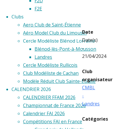
CMBL
F2D
F2E
Clubs
Aero Club de Saint-Étienne
Date
Aéro Model Club du Limousin
Date(s)
Cercle Modéliste Blénod Lorraine
-
Blénod-lès-Pont-à-Mousson
21/04/2024
Landres
Cercle Modéliste Rullicois
Club
Club Modéliste de Cachan
organisateur
Modèle Réduit Club Sainte-Eulalie
CMBL
CALENDRIER 2026
-
CALENDRIER FFAM 2026
Landres
Championnat de France 2026
Calendrier FAI 2026
Catégories
Compétitions FAI en France