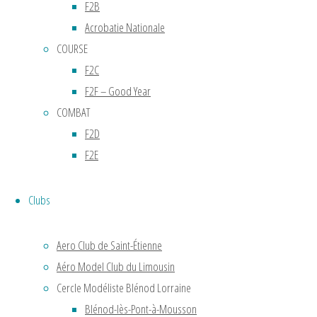
F2B
Acrobatie Nationale
COURSE
F2C
F2F – Good Year
COMBAT
F2D
F2E
Clubs
Aero Club de Saint-Étienne
Aéro Model Club du Limousin
Cercle Modéliste Blénod Lorraine
Blénod-lès-Pont-à-Mousson