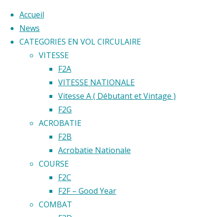
Accueil
News
CATEGORIES EN VOL CIRCULAIRE
Skip
VITESSE
to
Home
F2A
Back
©2020 Vol circulaire commandé
content
VITESSE NATIONALE
Évènement
to
Vitesse A ( Débutant et Vintage )
Top
F2G
COMPETIT
ACROBATIE
FEDERALE
F2B
CMBL
COMPET
Acrobatie Nationale
COURSE
F2C
FEDERA
F2F – Good Year
COMBAT