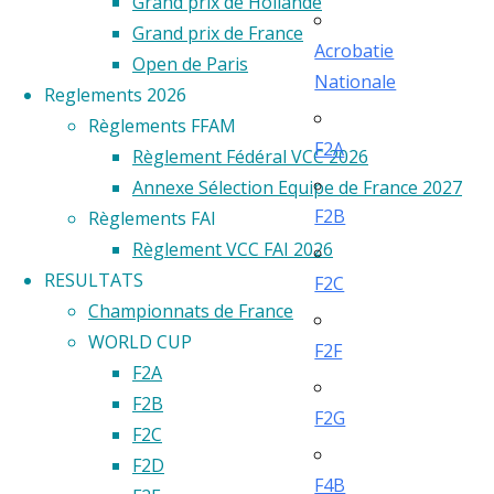
Grand prix de Hollande
Grand prix de France
Acrobatie
Open de Paris
Nationale
Reglements 2026
Règlements FFAM
F2A
Règlement Fédéral VCC 2026
Annexe Sélection Equipe de France 2027
F2B
Règlements FAI
Règlement VCC FAI 2026
RESULTATS
F2C
Championnats de France
WORLD CUP
F2F
F2A
F2B
F2G
F2C
F2D
F4B