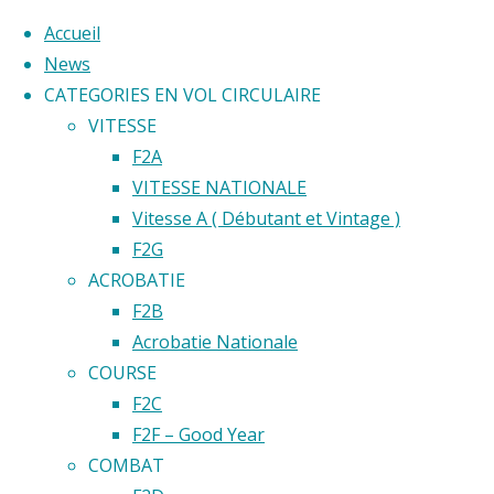
Accueil
News
CATEGORIES EN VOL CIRCULAIRE
Skip
VITESSE
to
Home
F2A
Back
©2020 Vol circulaire commandé
content
VITESSE NATIONALE
Évènement
to
Vitesse A ( Débutant et Vintage )
Top
F2G
GRAND
ACROBATIE
PRIX DE
F2B
FRANCE
Acrobatie Nationale
2024
GRAND
COURSE
F2C
F2F – Good Year
PRIX
COMBAT