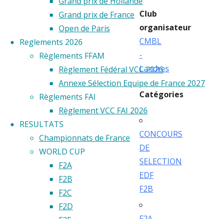
Grand prix de Hollande
Club
Grand prix de France
organisateur
Open de Paris
CMBL
Reglements 2026
-
Règlements FFAM
Landres
Règlement Fédéral VCC 2026
Annexe Sélection Equipe de France 2027
Catégories
Règlements FAI
Règlement VCC FAI 2026
RESULTATS
CONCOURS
Championnats de France
DE
WORLD CUP
SELECTION
F2A
EDF
F2B
F2B
F2C
F2D
F2A