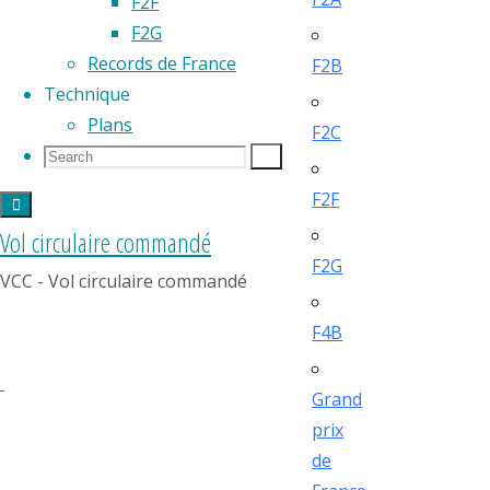
F2F
F2G
Records de France
F2B
Technique
Plans
F2C
Search
Search
Search
for:
F2F
Vol circulaire commandé
F2G
VCC - Vol circulaire commandé
F4B
Grand
prix
de